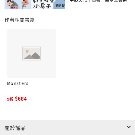
文字作者塞凡以直指人心的詩句寫下這個故事——「我
的母親，有顆擺盪於日與夜的心。閃耀光芒如一輪明
月，陰鬱深沉如烏鴉的翅膀。一點點小事，就能引發她
作者相關書籍
狂野的大笑，和暴雨般的悲傷。」精鍊的文句與令人驚
豔的插畫共同交織出充滿呼應和無限想像的空間。
充滿視覺震撼的獨特繪本，百無禁忌的創作風格，帶領
讀者窺見女性身為母親的各種樣貌。
Monsters
$684
9折
關於誠品