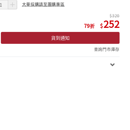
大量採購請至團購專區
320
252
79
貨到通知
查詢門市庫存