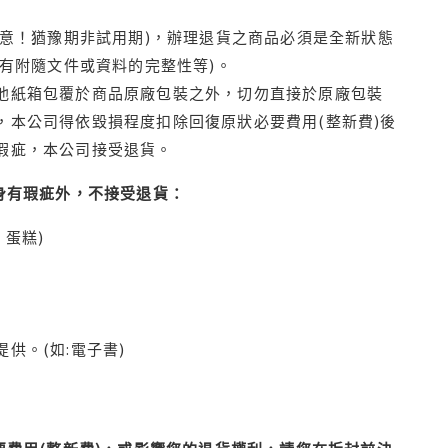
注意！猶豫期非試用期)，辦理退貨之商品必須是全新狀態
有附隨文件或資料的完整性等)。
他紙箱包覆於商品原廠包裝之外，切勿直接於原廠包裝
本公司得依毀損程度扣除回復原狀必要費用(整新費)後
瑕疵，本公司接受退貨。
身有瑕疵外，不接受退貨：
蛋糕)
供。(如:電子書)