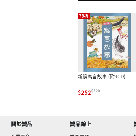
79折
新編寓言故事 (附3CD)
320
252
關於誠品
誠品線上