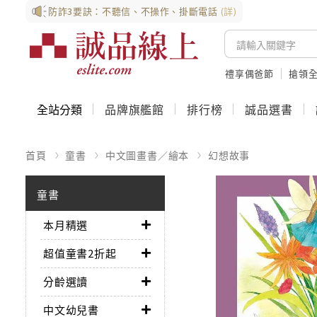
防詐3要訣：不聽信、不操作、掛斷電話
(詳)
禮享偶爸節
搶領全
全站分類
品牌旗艦館
排行榜
誠品選書
首頁
童書
中文圖畫書／繪本
幻想故事
童書
本月精選
超值童書2折起
分齡選讀
中文幼兒書