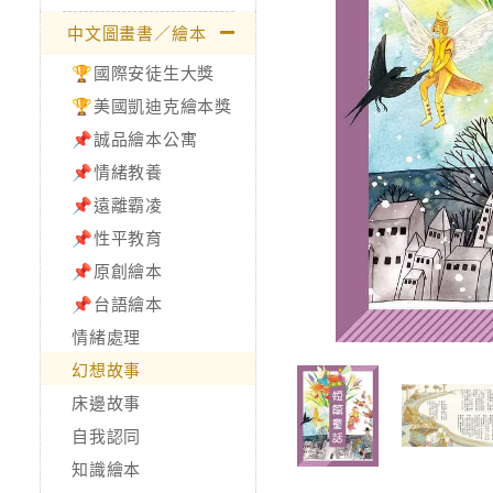
中文圖畫書／繪本
🏆國際安徒生大獎
🏆美國凱迪克繪本獎
📌誠品繪本公寓
📌情緒教養
📌遠離霸凌
📌性平教育
📌原創繪本
📌台語繪本
情緒處理
幻想故事
床邊故事
自我認同
知識繪本