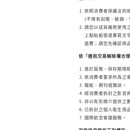
依照消費者保護法的規
(不得有刮傷、破損、
請您以送貨廠商使用
上黏貼紙張或書寫文
退費；請您先確認商
依「通訊交易解除權合
易於腐敗、保存期限較
依消費者要求所為之客
報紙、期刊或雜誌。
經消費者拆封之影音
非以有形媒介提供之數
已拆封之個人衛生用品
國際航空客運服務。