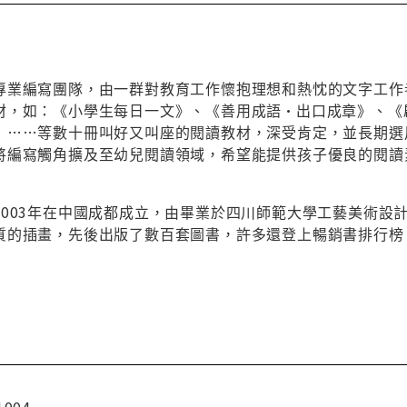
專業編寫團隊，由一群對教育工作懷抱理想和熱忱的文字工作
材，如：《小學生每日一文》、《善用成語•出口成章》、《
》……等數十冊叫好又叫座的閱讀教材，深受肯定，並長期選
將編寫觸角擴及至幼兒閱讀領域，希望能提供孩子優良的閱讀
2003年在中國成都成立，由畢業於四川師範大學工藝美術設
質的插畫，先後出版了數百套圖書，許多還登上暢銷書排行榜
1004