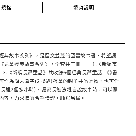
規格
退貨說明
經典故事系列》，是圖文並茂的圖畫故事書，希望讓
兒童經典故事系列》，全套共三冊－－ 1.《新編寓
。 3.《新編長篇童話》共收錄6個經典長篇童話。◎書
作為尚未識字(2~6歲)孩童的親子共讀讀物，也可作
總長達2個多小時)，讓家長無法親自說故事時，可以隨
內容，力求情節合乎情理，順暢易懂。