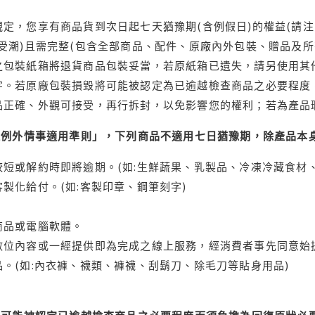
定，您享有商品貨到次日起七天猶豫期(含例假日)的權益(請
受潮)且需完整(包含全部商品、配件、原廠內外包裝、贈品及所
之包裝紙箱將退貨商品包裝妥當，若原紙箱已遺失，請另使用其
字。若原廠包裝損毀將可能被認定為已逾越檢查商品之必要程度，
品正確、外觀可接受，再行拆封，以免影響您的權利；若為產品
理例外情事適用準則」，下列商品不適用七日猶豫期，除產品本
短或解約時即將逾期。(如:生鮮蔬果、乳製品、冷凍冷藏食材、
製化給付。(如:客製印章、鋼筆刻字)
商品或電腦軟體。
位內容或一經提供即為完成之線上服務，經消費者事先同意始提
。(如:內衣褲、襪類、褲襪、刮鬍刀、除毛刀等貼身用品)