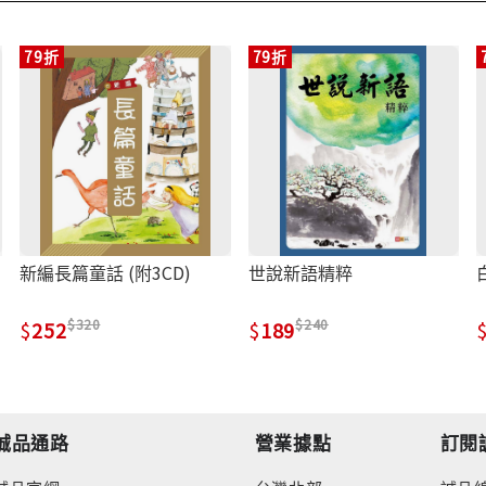
79折
79折
新編長篇童話 (附3CD)
世說新語精粹
320
240
252
189
誠品通路
營業據點
訂閱