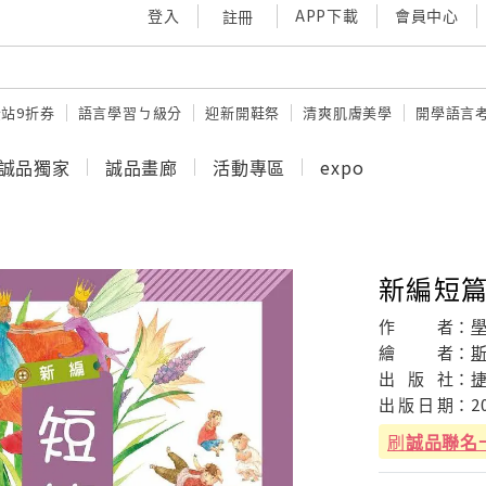
登入
APP下載
會員中心
註冊
站9折券
語言學習ㄅ級分
迎新開鞋祭
清爽肌膚美學
開學語言
誠品獨家
誠品畫廊
活動專區
expo
新編短篇童
作
者：
繪
者：
出
版
社：
出
版
日
期：
2
刷
誠品聯名