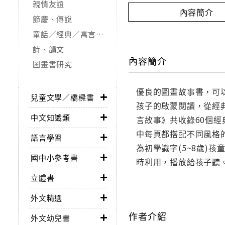
親情友誼
內容簡介
節慶、傳說
童話／經典／寓言故事
詩、韻文
內容簡介
圖畫書研究
優良的圖畫故事書，可
兒童文學／橋樑書
孩子的啟蒙閱讀，從經
中文知識類
言故事》共收錄60個經
中每頁都搭配不同風格
語言學習
為初學識字(5~8歲)
國中小參考書
時利用，播放給孩子聽
立體書
外文精選
作者介紹
外文幼兒書