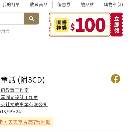
我的訂單
收藏商品
優惠券
誠品點
購物車(
)
0
考用展
話 (附3CD)
學萌教育工作室
斯嘉圖文設計工作室
捷英社文教事業有限公司
015/09/24
卡
，天天享最高7%回饋