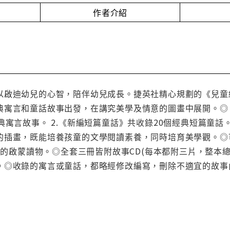
作者介紹
以啟迪幼兒的心智，陪伴幼兒成長。捷英社精心規劃的《兒童
典寓言和童話故事出發，在講究美學及情意的圖畫中展開。◎《
典寓言故事。 2.《新編短篇童話》共收錄20個經典短篇童話
的插畫，既能培養孩童的文學閱讀素養，同時培育美學觀。◎可
孩童的啟蒙讀物。◎全套三冊皆附故事CD(每本都附三片，整本
。◎收錄的寓言或童話，都略經修改編寫，刪除不適宜的故事