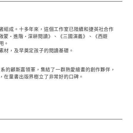
者組成。十多年來，這個工作室已陸續和捷英社合作
啟蒙•進階•深耕閱讀》、《三國演義》、《西遊
用。
素材，及早奠定孩子的閱讀基礎。
計系的顧斯嘉領軍，集結了一群熱愛繪畫的創作夥伴，
，在童書出版界樹立了非常好的口碑。