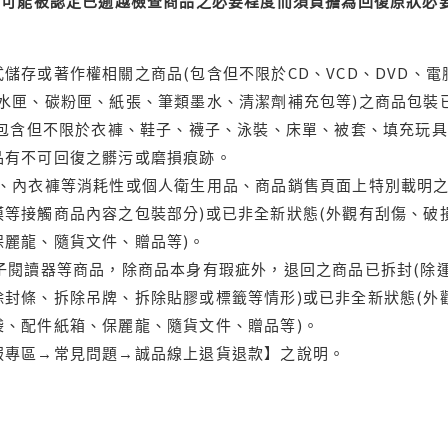
可能被認定已逾越檢查商品之必要程度而須負擔為回復原狀必要
儲存或著作權相關之商品(包含但不限於CD、VCD、DVD、電
水匣、碳粉匣、紙張、筆類墨水、清潔劑補充包等)之商品包裝已
(包含但不限於衣褲、鞋子、襪子、泳裝、床單、被套、填充玩具
品有不可回復之髒污或磨損痕跡。
品、內衣褲等消耗性或個人衛生用品、商品銷售頁面上特別載明之
等接觸商品內容之包裝部分)或已非全新狀態(外觀有刮傷、破
保麗龍、隨貨文件、贈品等)。
電子閱讀器等商品，除商品本身有瑕疵外，退回之商品已拆封(除
封條、拆除吊牌、拆除貼膠或標籤等情形)或已非全新狀態(外
袋、配件紙箱、保麗龍、隨貨文件、贈品等)。
服專區→常見問題→誠品線上退貨退款】之說明。