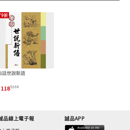
79折
白話世說新語
150
118
誠品線上電子報
誠品APP