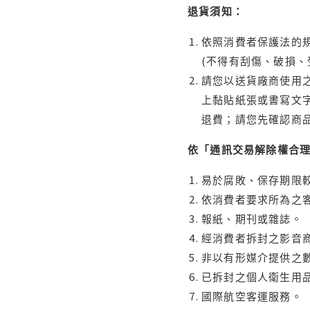
退貨須知：
依照消費者保護法的規
(不得有刮傷、破損、
請您以送貨廠商使用
上黏貼紙張或書寫文
退費；請您先確認商
依「通訊交易解除權合
易於腐敗、保存期限較
依消費者要求所為之客
報紙、期刊或雜誌。
經消費者拆封之影音
非以有形媒介提供之數
已拆封之個人衛生用品
國際航空客運服務。