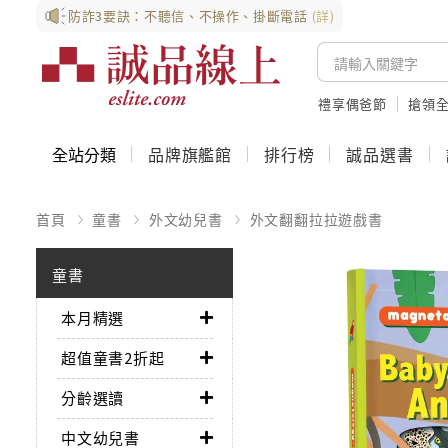
防詐3要訣：不聽信、不操作、掛斷電話
(詳)
禮享偶爸節
搶領全
全站分類
品牌旗艦館
排行榜
誠品選書
首頁
童書
外文幼兒書
外文翻翻拉拉遊戲書
童書
本月精選
超值童書2折起
分齡選讀
中文幼兒書