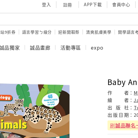
登入
APP下載
會員中心
註冊
站9折券
語言學習ㄅ級分
迎新開鞋祭
清爽肌膚美學
開學語言
誠品獨家
誠品畫廊
活動專區
expo
Baby An
作
者：
M
繪
者：
J
出
版
社：
T
出
版
日
期：
2
刷
誠品聯名