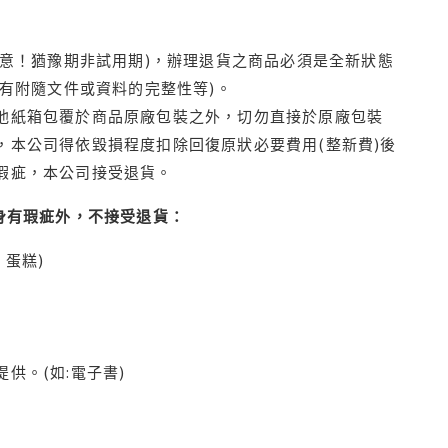
注意！猶豫期非試用期)，辦理退貨之商品必須是全新狀態
有附隨文件或資料的完整性等)。
他紙箱包覆於商品原廠包裝之外，切勿直接於原廠包裝
本公司得依毀損程度扣除回復原狀必要費用(整新費)後
瑕疵，本公司接受退貨。
身有瑕疵外，不接受退貨：
蛋糕)
供。(如:電子書)