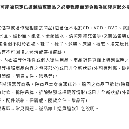
可能被認定已逾越檢查商品之必要程度而須負擔為回復原狀必要
儲存或著作權相關之商品(包含但不限於CD、VCD、DVD、電
水匣、碳粉匣、紙張、筆類墨水、清潔劑補充包等)之商品包裝已
(包含但不限於衣褲、鞋子、襪子、泳裝、床單、被套、填充玩具
品有不可回復之髒污或磨損痕跡。
品、內衣褲等消耗性或個人衛生用品、商品銷售頁面上特別載明之
等接觸商品內容之包裝部分)或已非全新狀態(外觀有刮傷、破
保麗龍、隨貨文件、贈品等)。
電子閱讀器等商品，除商品本身有瑕疵外，退回之商品已拆封(除
封條、拆除吊牌、拆除貼膠或標籤等情形)或已非全新狀態(外
袋、配件紙箱、保麗龍、隨貨文件、贈品等)。
服專區→常見問題→誠品線上退貨退款】之說明。