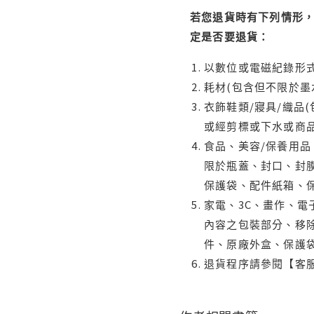
若您退貨時有下列情形，
定是否要退貨：
以數位或電磁紀錄形式
耗材(包含但不限於墨
衣飾鞋類/寢具/織品
或經剪標或下水或商
食品、美容/保養用
限於瓶蓋、封口、封膜
保護袋、配件紙箱、
家電、3C、畫作、
內容之包裝部分、移除
件、原廠外盒、保護
退貨程序請參閱【客