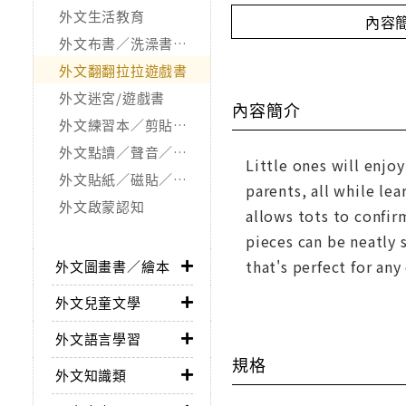
外文生活教育
內容
外文布書／洗澡書／觸摸書
外文翻翻拉拉遊戲書
外文迷宮/遊戲書
內容簡介
外文練習本／剪貼．著色本
外文點讀／聲音／按鍵／發光書
Little ones will enjo
外文貼紙／磁貼／拼圖書
parents, all while le
外文啟蒙認知
allows tots to confir
pieces can be neatly 
that's perfect for an
外文圖畫書／繪本
外文兒童文學
外文語言學習
規格
外文知識類