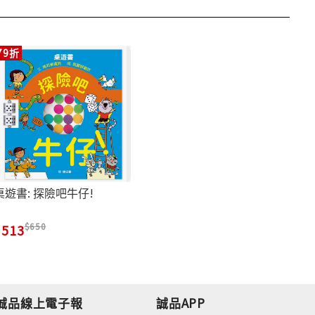
79折
桌遊書: 探險吧牛仔!
650
513
誠品線上電子報
誠品APP