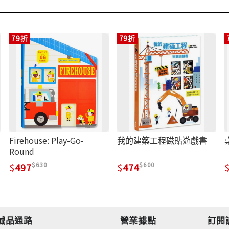
79折
79折
Firehouse: Play-Go-
我的建築工程磁貼遊戲書
Round
630
600
497
474
誠品通路
營業據點
訂閱