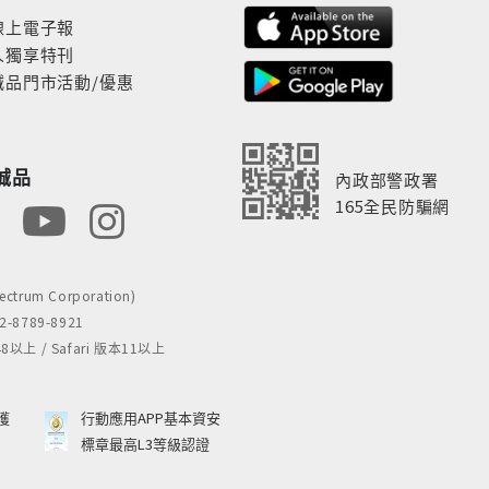
線上電子報
人獨享特刊
誠品門市活動/優惠
誠品
內政部警政署
165全民防騙網
rum Corporation)
8789-8921
 / Safari 版本11以上
獲
行動應用APP基本資安
標章最高L3等級認證