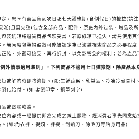
定，您享有商品貨到次日起七天猶豫期(含例假日)的權益(請
受潮)且需完整(包含全部商品、配件、原廠內外包裝、贈品及所
之包裝紙箱將退貨商品包裝妥當，若原紙箱已遺失，請另使用其
字。若原廠包裝損毀將可能被認定為已逾越檢查商品之必要程度，
品正確、外觀可接受，再行拆封，以免影響您的權利；若為產品
理例外情事適用準則」，下列商品不適用七日猶豫期，除產品本
短或解約時即將逾期。(如:生鮮蔬果、乳製品、冷凍冷藏食材、
製化給付。(如:客製印章、鋼筆刻字)
商品或電腦軟體。
位內容或一經提供即為完成之線上服務，經消費者事先同意始提
。(如:內衣褲、襪類、褲襪、刮鬍刀、除毛刀等貼身用品)