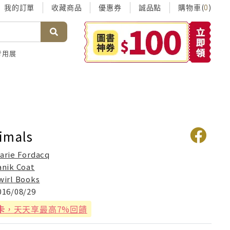
我的訂單
收藏商品
優惠券
誠品點
購物車(
)
0
考用展
imals
arie Fordacq
anik Coat
wirl Books
016/08/29
卡
，天天享最高7%回饋