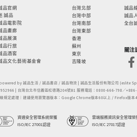
誠品官網
台灣北部
誠品
迷
誠品
台灣中部
誠品
誠品電影院
台灣南部
全台
誠品畫廊
台灣東部
誠品展演
香港
誠品行旅
蘇州
關注
誠品酒窖
東京
誠品文化藝術基金會
吉隆坡
- powered by 誠品生活 / 誠品書店 / 誠品物流 | 誠品生活股份有限公司 (eslite Spect
52966 | 台灣台北市信義區松德路204號B1 服務電話：0800-666-798／+886-2-
處理｜建議使用瀏覽器版本：Google Chrome版本60以上 / Firefox版本48以上
資通安全管理系統榮獲
雲端服務資訊安全管理榮
ISO/IEC 27001認證
ISO/IEC 27017認證