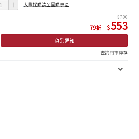
大量採購請至團購專區
700
553
79
貨到通知
查詢門市庫存