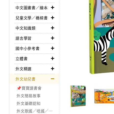
中文圖畫書／繪本
兒童文學／橋樑書
中文知識類
語言學習
國中小參考書
立體書
外文精選
外文幼兒書
📌寶寶讀書會
外文簡易故事
外文基礎認知
外文歌謠／唸謠／手指謠