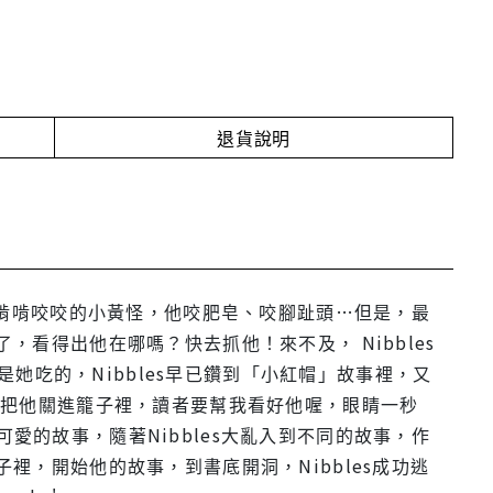
退貨說明
、愛啃啃咬咬的小黃怪，他咬肥皂、咬腳趾頭…但是，最
，看得出他在哪嗎？快去抓他！來不及， Nibbles
吃的，Nibbles早已鑽到「小紅帽」故事裡，又
s，把他關進籠子裡，讀者要幫我看好他喔，眼睛一秒
的故事，隨著Nibbles大亂入到不同的故事，作
裡，開始他的故事，到書底開洞，Nibbles成功逃