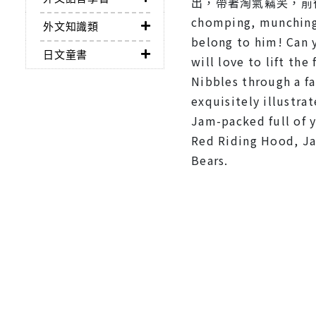
出，帶著淘氣竊笑，前後互相呼應。
chomping, munching 
外文知識類
belong to him! Can 
日文童書
will love to lift th
Nibbles through a fa
exquisitely illustr
Jam-packed full of yo
Red Riding Hood, Ja
Bears.