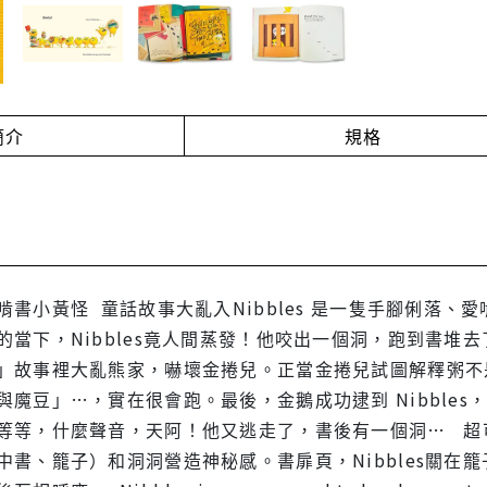
簡介
規格
啃書小黃怪 童話故事大亂入Nibbles 是一隻手腳俐落
當下，Nibbles竟人間蒸發！他咬出一個洞，跑到書堆去了
」故事裡大亂熊家，嚇壞金捲兒。正當金捲兒試圖解釋粥不是她
與魔豆」…，實在很會跑。最後，金鵝成功逮到 Nibble
等等，什麼聲音，天阿！他又逃走了，書後有一個洞… 超可愛
書、籠子）和洞洞營造神秘感。書扉頁，Nibbles關在籠子