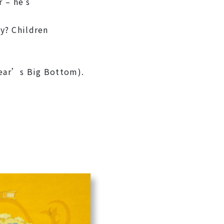
– he's
y? Children
Bear’s Big Bottom).