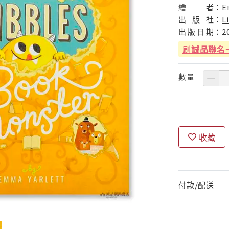
繪
者：
E
出
版
社：
L
出
版
日
期：
2
刷
誠品聯名
數量
收藏
付款/配送