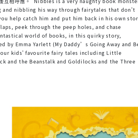
 Nibbles is a very naughty book monster 
and nibbling his way through fairytales that don't
you help catch him and put him back in his own stor
e flaps, peek through the peep holes, and chase
ntastical world of books, in this quirky story,
ated by Emma Yarlett (My Daddy’s Going Away and 
ur kids' favourite fairy tales including Little
ck and the Beanstalk and Goldilocks and the Three