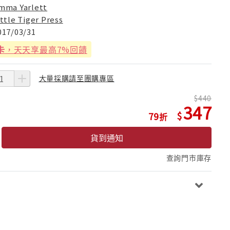
mma Yarlett
ittle Tiger Press
017/03/31
卡
，天天享最高7%回饋
大量採購請至團購專區
440
347
79
貨到通知
查詢門市庫存