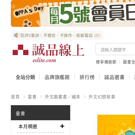
防詐3要訣：不聽信、不操作、掛斷電話
(詳)
禮享偶爸節
圖書全
全站分類
品牌旗艦館
排行榜
誠品選書
首頁
童書
外文圖畫書／繪本
外文幻想故事
童書
本月精選