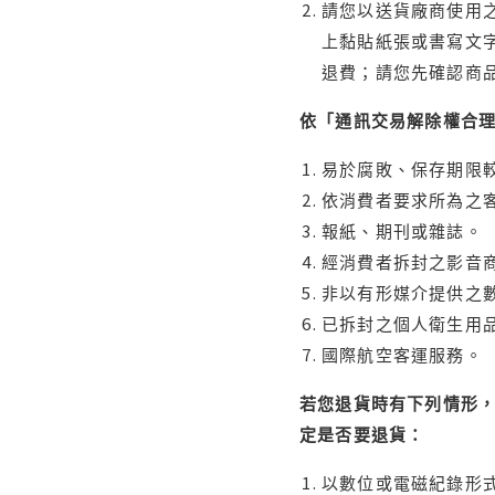
請您以送貨廠商使用
上黏貼紙張或書寫文
退費；請您先確認商
依「通訊交易解除權合
易於腐敗、保存期限較
依消費者要求所為之客
報紙、期刊或雜誌。
經消費者拆封之影音
非以有形媒介提供之數
已拆封之個人衛生用品
國際航空客運服務。
若您退貨時有下列情形，
定是否要退貨：
以數位或電磁紀錄形式