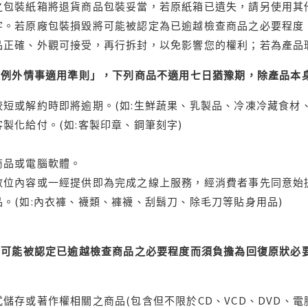
之包裝紙箱將退貨商品包裝妥當，若原紙箱已遺失，請另使用其
字。若原廠包裝損毀將可能被認定為已逾越檢查商品之必要程度，
品正確、外觀可接受，再行拆封，以免影響您的權利；若為產品
理例外情事適用準則」，下列商品不適用七日猶豫期，除產品本
短或解約時即將逾期。(如:生鮮蔬果、乳製品、冷凍冷藏食材、
製化給付。(如:客製印章、鋼筆刻字)
商品或電腦軟體。
位內容或一經提供即為完成之線上服務，經消費者事先同意始提
。(如:內衣褲、襪類、褲襪、刮鬍刀、除毛刀等貼身用品)
可能被認定已逾越檢查商品之必要程度而須負擔為回復原狀必要
儲存或著作權相關之商品(包含但不限於CD、VCD、DVD、電