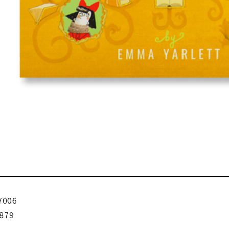
7006
879