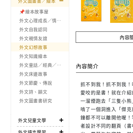
外文圖畫書／繪本
📌繪本故事屋
外文心理成長／情緒處理
外文自我認同
內容
外文親情友誼
外文幻想故事
外文知識繪本
外文童話／經典／寓言故事
內容簡介
外文床邊故事
外文節慶、傳說
抓不到我！抓不到我！
外文詩、韻文
愛咬的是書！就在介紹的
一溜煙跑去「三隻小熊
外文圖畫書研究
啃了一個洞進入「傑克
鐘都不可以離開他喔！
外文兒童文學
者設計不同的翻頁（書中
外文語言學習