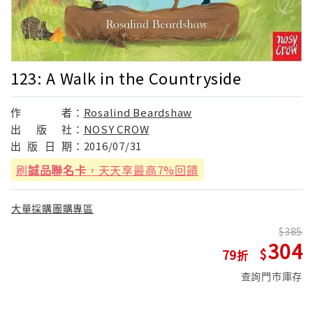
123: A Walk in the Countryside
作
者：
Rosalind Beardshaw
出
版
社：
NOSY CROW
出
版
日
期：
2016/07/31
刷
誠品聯名卡
，天天享最高7%回饋
大量採購團購專區
385
304
79
查詢門市庫存