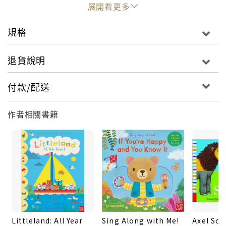
this cute little bedtime book.
展開看更多
規格
退貨說明
付款/配送
作者相關書籍
Littleland: All Year
Sing Along with Me!
Axel Sche