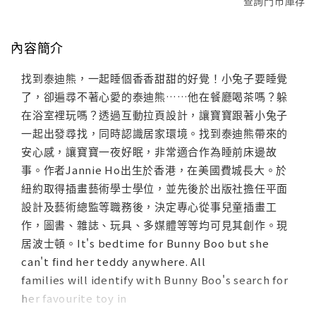
查詢門市庫存
內容簡介
找到泰迪熊，一起睡個香香甜甜的好覺！小兔子要睡覺
了，卻遍尋不著心愛的泰迪熊……他在餐廳喝茶嗎？躲
在浴室裡玩嗎？透過互動拉頁設計，讓寶寶跟著小兔子
一起出發尋找，同時認識居家環境。找到泰迪熊帶來的
安心感，讓寶寶一夜好眠，非常適合作為睡前床邊故
事。作者Jannie Ho出生於香港，在美國費城長大。於
紐約取得插畫藝術學士學位，並先後於出版社擔任平面
設計及藝術總監等職務後，決定專心從事兒童插畫工
作，圖書、雜誌、玩具、多媒體等等均可見其創作。現
居波士頓。It's bedtime for Bunny Boo but she
can't find her teddy anywhere. All
families will identify with Bunny Boo's search for
her favourite toy in