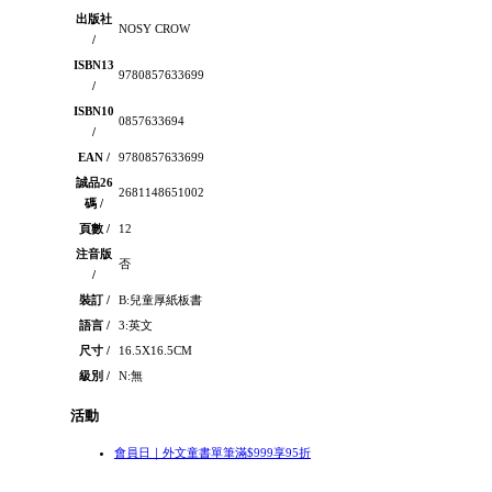
出版社
NOSY CROW
/
ISBN13
9780857633699
/
ISBN10
0857633694
/
EAN /
9780857633699
誠品26
2681148651002
碼 /
頁數 /
12
注音版
否
/
裝訂 /
B:兒童厚紙板書
語言 /
3:英文
尺寸 /
16.5X16.5CM
級別 /
N:無
活動
會員日｜外文童書單筆滿$999享95折