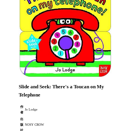
Slide and Seek: There's a Toucan on My
Telephone
作
Jo Lodge
者
出
版
NOSY CROW
社