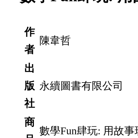
作
陳韋哲
者
出
版
永續圖書有限公司
社
商
數學Fun肆玩: 用