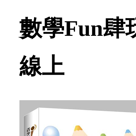
數學Fun肆
線上