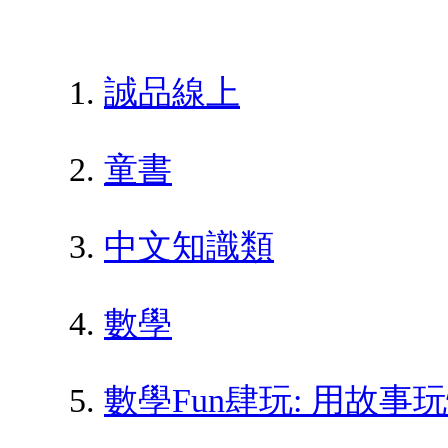
誠品線上
童書
中文知識類
數學
數學Fun肆玩: 用故事