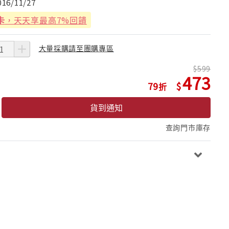
016/11/27
卡
，天天享最高7%回饋
大量採購請至團購專區
599
473
79
貨到通知
查詢門市庫存