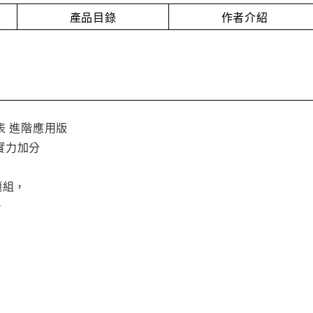
產品目錄
作者介紹
表 進階應用版
實力加分
題組，
，