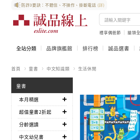
防詐3要訣：不聽信、不操作、掛斷電話
(詳)
禮享偶爸節
搶領全
全站分類
品牌旗艦館
排行榜
誠品選書
首頁
童書
中文知識類
生活休閒
童書
本月精選
超值童書2折起
分齡選讀
中文幼兒書