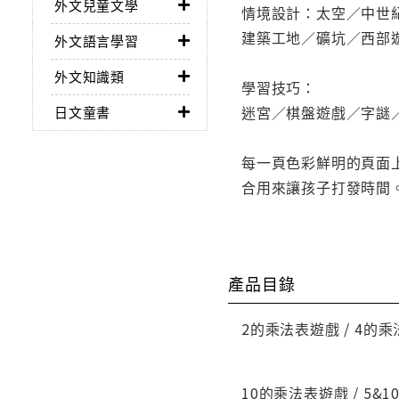
外文兒童文學
情境設計：太空／中世
建築工地／礦坑／西部
外文語言學習
外文知識類
學習技巧：
迷宮／棋盤遊戲／字謎
日文童書
每一頁色彩鮮明的頁面
合用來讓孩子打發時間
產品目錄
2的乘法表遊戲 / 4的乘
10的乘法表遊戲 / 5&1