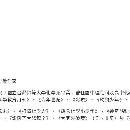
得獎作家
家。國立台灣師範大學化學系畢業，曾任國中理化科及高中化
科學教育月刊》、《青年世紀》、《發現》、《幼獅少年》、
元素》、《打造化學力》、《觀念化學小學堂》、《神奇酷科
》、《誰殺了大恐龍？》、《大家來破案》（Ｉ、Ⅱ集）及《