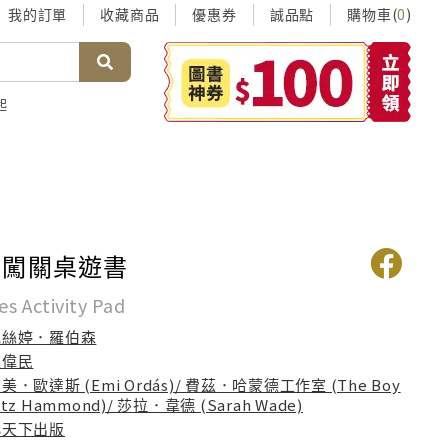
我的訂單
收藏商品
優惠券
誠品點
購物車(
)
0
起
法闖關桌遊書
s Activity Pad
克絲婷．羅伯森
陳偉民
美．歐達斯 (Emi Ordás)/ 費茲．哈蒙德工作室 (The Boy
itz Hammond)/ 莎拉．韋德 (Sarah Wade)
小天下出版