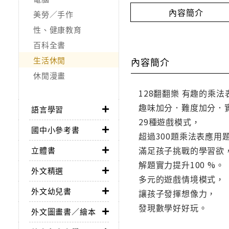
內容簡介
美勞／手作
性、健康教育
百科全書
生活休閒
內容簡介
休閒漫畫
128翻翻樂 有趣的乘法
趣味加分．難度加分．
語言學習
29種遊戲模式，
國中小參考書
超過300題乘法表應用
滿足孩子挑戰的學習欲
立體書
解題實力提升100 %。
外文精選
多元的遊戲情境模式，
外文幼兒書
讓孩子發揮想像力，
發現數學好好玩。
外文圖畫書／繪本