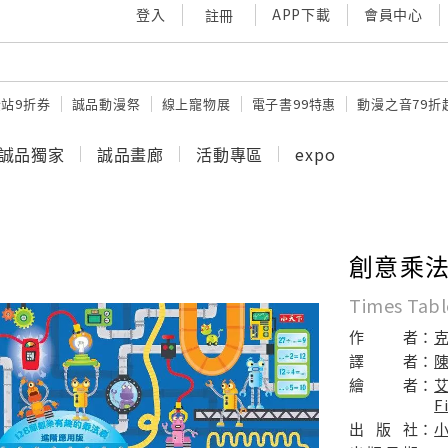
登入
APP下載
會員中心
註冊
站9折券
誠品動漫祭
線上寵物展
電子書99特惠
動漫之音79折
誠品獨家
誠品畫廊
活動專區
expo
創意乘
Times Table
作
者：
譯
者：
繪
者：
艾
F
出
版
社：