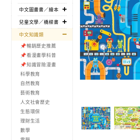
中文圖畫書／繪本
兒童文學／橋樑書
中文知識類
📌暢銷歷史推薦
📌看漫畫學科普
📌知識冒險漫畫
科學教育
自然教育
藝術教育
人文社會歷史
生態環保
理財生活
數學
電腦