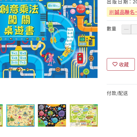
出
版
日
期：
2
刷
誠品聯名
數量
收藏
付款/配送