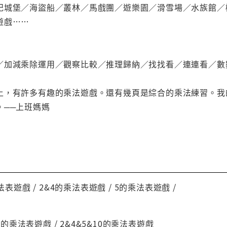
紀城堡／海盜船／叢林／馬戲團／遊樂園／滑雪場／水族館／
遊戲……
／加減乘除運用／觀察比較／推理歸納／找找看／連連看／數
上，有許多有趣的乘法遊戲。還有幾頁是綜合的乘法練習。我
。──上班媽媽
法表遊戲 / 2&4的乘法表遊戲 / 5的乘法表遊戲 /
0的乘法表遊戲 / 2&4&5&10的乘法表遊戲