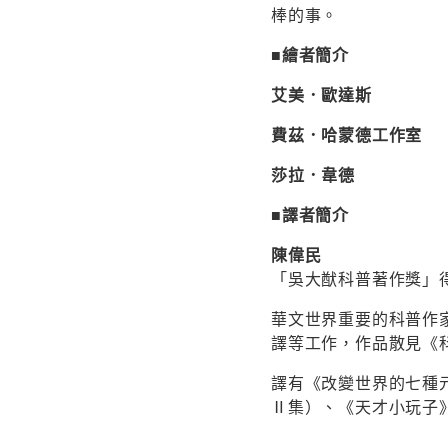
棒的事。
■繪者簡介
艾美
．
歐達斯
費茲
．
哈蒙德工作室
莎拉
．
韋德
■譯者簡介
陳偉民
「吳大猷科普著作獎」
華文世界重要的科普作
譯等工作，作品散見《
譯有《改變世界的七種
Ⅱ集）、《天才小玩子