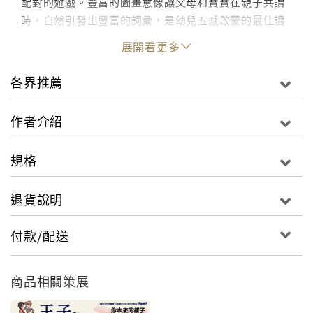
配對的遊戲。豐富的圖畫意像讓父母和寶寶在親子共讀
時，自然引發出豐富的詞彙，是幼兒五感啟蒙的最佳讀
物。傳遞親子間溫馨的喜悅。2歲，是寶寶語言發展開始
展開看更多
突飛猛的起跑點。為孩子挑選適當的「寶寶繪本」，可
以增加親子對話的空間，和親子共玩的方式。為孩子打
各界推薦
好──眼、耳、口、手、心的五感啟蒙。《你是我的寶
貝》系列，是美國知名拼貼設計作者的最新創作，簡單
作者介紹
卻創意十足的刀模設計，加上溫馨、可愛的動物拼貼設
計，是新手父母送給寶寶最好的啟蒙教材。推薦好評：
規格
親子共讀這件事，常常媽媽講得辛苦，孩子卻不見得受
用。其實，早期閱讀有三個重點：1. 遊戲式教養：邊讀
退貨說明
邊玩，讓寶寶透過觸覺、視知覺、聽知覺來開啟樂趣。
2. 想像力扮演：和孩子玩扮家家酒，讓孩子身歷其境。
付款/配送
3. 挑戰性：在書裡融入「細節觀察」與適當的「認知學
習」，對孩子有挑戰性，又不會太難。
商品相關策展