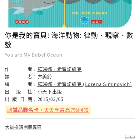
你是我的寶貝! 海洋動物: 律動．觀察．數
數
You are My Baby! Ocean
作
者：
羅瑞娜．希蜜諾維克
譯
者：
方美鈴
繪
者：
羅瑞娜．希蜜諾維克 (Lorena Siminovich)
出
版
社：
小天下出版
出
版
日
期：
2015/03/05
刷
誠品聯名卡
，天天享最高7%回饋
大量採購團購專區
250