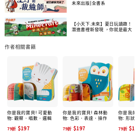
未來出版|全書系
【小天下.未來】夏日玩讀趣！
潛進書裡新發現 ，你就是最大
贏家！
作者相關書籍
你是我的寶貝! 可愛動
你是我的寶貝! 森林動
你是我的寶
物: 觀察．唱數．邏輯
物: 色彩．表達．操作
物: 形狀
$197
$197
$19
79折
79折
79折