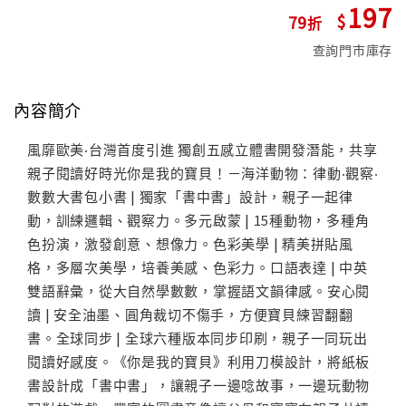
197
79
查詢門市庫存
內容簡介
風靡歐美‧台灣首度引進 獨創五感立體書開發潛能，共享
親子閱讀好時光你是我的寶貝！－海洋動物：律動‧觀察‧
數數大書包小書 | 獨家「書中書」設計，親子一起律
動，訓練邏輯、觀察力。多元啟蒙 | 15種動物，多種角
色扮演，激發創意、想像力。色彩美學 | 精美拼貼風
格，多層次美學，培養美感、色彩力。口語表達 | 中英
雙語辭彙，從大自然學數數，掌握語文韻律感。安心閱
讀 | 安全油墨、圓角裁切不傷手，方便寶貝練習翻翻
書。全球同步 | 全球六種版本同步印刷，親子一同玩出
閱讀好感度。《你是我的寶貝》利用刀模設計，將紙板
書設計成「書中書」，讓親子一邊唸故事，一邊玩動物