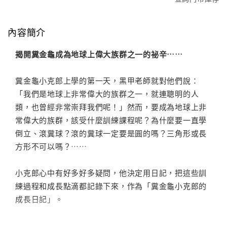
內容簡介
揭開糞金龜成為地球上偉大族群之一的祕辛……
糞金龜小克郎上學的第一天，黑甲老師就對他們說：
「我們是地球上非常偉大的族群之一，就連聰明的人
類，也曾經非常崇拜我們呢！」然而，要成為地球上非
常偉大的族群，該受什麼訓練課程呢？為什麼要一直學
倒立、滾糞球？滾的糞球一定要是圓的嗎？三角形或長
方形不可以嗎？……
小克郎心中有好多好多疑問，他決定用日記，把這些訓
練過程和成長點滴都記錄下來，作為「糞金龜小克郎的
成長日記」。
交織汗水、淚水與笑聲的求學日記