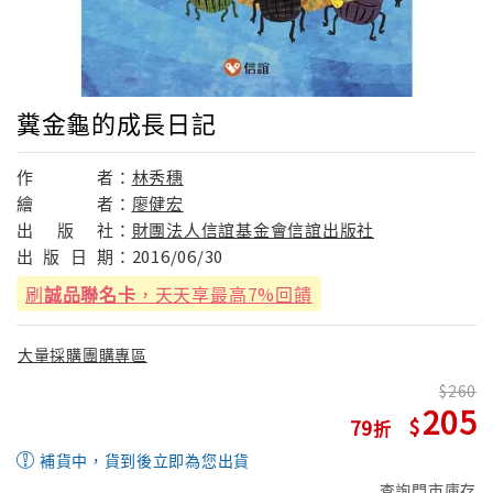
糞金龜的成長日記
作
者：
林秀穗
繪
者：
廖健宏
出
版
社：
財團法人信誼基金會信誼出版社
出
版
日
期：
2016/06/30
刷
誠品聯名卡
，天天享最高7%回饋
大量採購團購專區
260
205
79
補貨中，貨到後立即為您出貨
查詢門市庫存