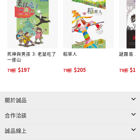
獨立閱讀，以及掌握文字的閱讀方式，才能領會文本中
所要表現的內容與意涵，從中豐富絕妙的想像力、累積
紮實的語文力、訓練抽象思考、邏輯推理等綜合閱讀實
力。
【好好讀小學堂】是專為5~10歲孩子量身訂做的文字
死神與男孩 3: 老鼠吃了
稻草人
謎霧島 1
書，以奠定孩子中文閱讀的基礎，讓孩子在閱讀的殿堂
一座山
裡，透過創意絕倫的故事、多元的寫作文體，享受好好
$197
$205
$19
讀的閱讀樂趣，讀出好好的閱讀功力。
79折
79折
79折
◎依孩子年齡規畫適讀的字數量，從三千字一本的短篇
開始，延伸至上萬字的讀本，讓孩子循序漸進體會「讀
關於誠品
完一本書」的成就感。
◎以文字為主，生動富說明性的插圖為輔，幫助孩子理
合作洽談
解文意，輕鬆進入故事的世界。
◎故事題材包羅萬象，佐以多元寫作文體，包含有章回
誠品線上
體故事、自然觀察散文、成長生活日記、幻想冒險遊