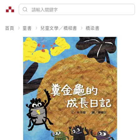
首頁
童書
兒童文學／橋樑書
橋梁書