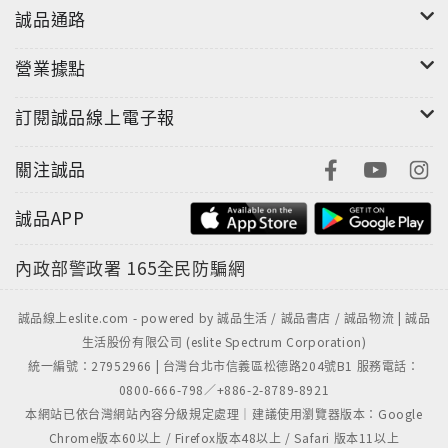
記……等，拓展孩子豐富的閱讀經驗，豐沛中文的文學
誠品通路
素養。
◎集合國內知名作畫家聯手創作，帶孩子徜徉在行筆流
營業據點
暢的文字、生動精采的圖畫中，養成孩子優質的閱讀口
訂閱誠品線上電子報
味。
關注誠品
誠品APP
內政部警政署
165全民防騙網
誠品線上eslite.com - powered by 誠品生活 / 誠品書店 / 誠品物流 | 誠品
生活股份有限公司 (eslite Spectrum Corporation)
統一編號：27952966 | 台灣台北市信義區松德路204號B1 服務電話：
0800-666-798／+886-2-8789-8921
本網站已依台灣網站內容分級規定處理｜建議使用瀏覽器版本：Google
Chrome版本60以上 / Firefox版本48以上 / Safari 版本11以上