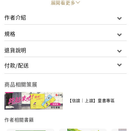
展開看更多
糞金龜的世界，對孩子來說充滿了神秘與好奇，作者以
作者介紹
日記體的形式，將糞金龜獨特的倒立滾糞球，倚賴糞便
維生的自然生態，透過糞金龜小克郎每日的求學經過，
規格
一一幽默逗趣的描繪下來，帶孩子認識糞金龜之餘，也
讚嘆大自然造物的神奇，了解小小糞金龜對生態有如此
退貨說明
重要的存在意義。
認真的糞金龜小克郎，一如你我身邊的孩子縮影，對學
付款/配送
習充滿了熱忱，在種種的挑戰下，不畏辛苦，表現出不
服輸的毅力與自信。這是一本挑戰自我、邁向成長之路
的日記，也是在笑聲中，孩子看見自我變得越來越棒、
商品相關策展
能力越來越強的最佳證明。
【信誼｜上誼】童書專區
【好好讀小學堂】
孩子進入小學階段，識字量與閱讀功力將大幅提升，從
作者相關書籍
原本圖畫書類的「圖像閱讀」，漸漸進入以文字為主、
圖像為輔的「文字閱讀」。在文字閱讀中，孩子要學會