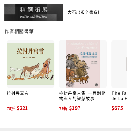
大石出版全書系!
作者相關書籍
拉封丹寓言
拉封丹寓言集: 一百則動
The Fabl
物與人的智慧故事
de La Fo
Bilingua
$221
$197
$675
79折
79折
English