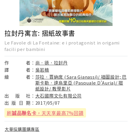
拉封丹寓言: 摺紙故事書
Le Favole di La Fontaine: e i protagonist in origami
facili per bambini
作
者：
尚．德．拉封丹
譯
者：
吳若楠
繪
者：
莎拉．賈納席 (Sara Gianassi)/ 插圖設計; 巴
斯卡勒．達烏里亞 (Pasquale D'Auria)/ 摺
紙設計/ 教學影片
出
版
社：
大石國際文化有限公司
出
版
日
期：
2017/05/07
刷
誠品聯名卡
，天天享最高7%回饋
大量採購團購專區