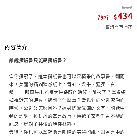
550
434
79
查詢門市庫存
內容簡介
誰說摺紙書只能是摺紙書？
當你摺累了，這本摺紙書也可以是精采的故事書。翻開
來，美麗的插圖躍然紙上。青蛙、公牛、狐狸、白
鴿…… 那兩隻小老鼠大快朵頤的時候，誰來了？當蝙蝠
掉進獸穴的時候，遇到了什麼事？當狐狸向公雞索吻的
時候，公雞又怎麼回答？透過簡潔洗鍊的文字，幽默生
動的語調，拉封丹的寓言故事，傳遞了某些千古不變的
訊息，是親子共讀的絕佳材料。
最後，你也可以拿起隨書附贈的美麗摺紙，跟著書中的