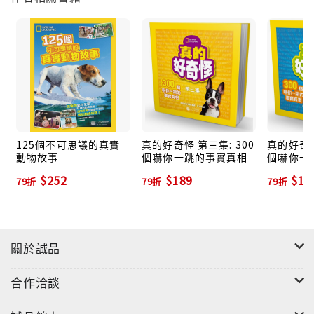
125個不可思議的真實
真的好奇怪 第三集: 300
真的好奇怪
動物故事
個嚇你一跳的事實真相
個嚇你一
$252
$189
$18
79折
79折
79折
關於誠品
合作洽談