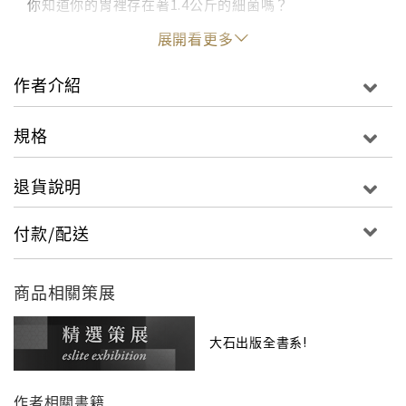
你知道你的胃裡存在著1.4公斤的細菌嗎？
還有檸檬其實可以用來發電嗎？
展開看更多
國家地理《真的好奇怪》系列回來了！這次，除了收錄
作者介紹
摘自《國家地理兒童》雜誌300個稀奇古怪的科學真
相，還收錄讀者提供的新奇知識。內容從天文到食物乃
規格
至流行文化，包羅萬象，應有盡有。搭配繽紛逗趣的插
畫影像，激起孩子的好奇心，開啟探索世界的大門！
退貨說明
付款/配送
商品相關策展
大石出版全書系!
作者相關書籍