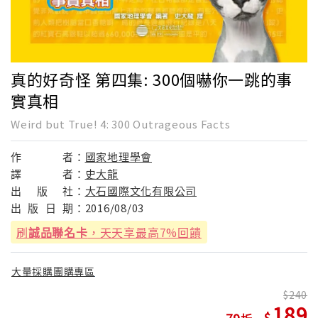
真的好奇怪 第四集: 300個嚇你一跳的事
實真相
Weird but True! 4: 300 Outrageous Facts
作
者：
國家地理學會
譯
者：
史大龍
出
版
社：
大石國際文化有限公司
出
版
日
期：
2016/08/03
刷
誠品聯名卡
，天天享最高7%回饋
大量採購團購專區
240
189
79