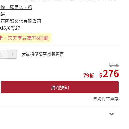
卡倫．羅馬諾．揚
陽曦
大石國際文化有限公司
016/07/27
卡
，天天享最高7%回饋
大量採購請至團購專區
350
276
79
貨到通知
查詢門市庫存