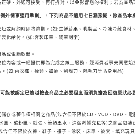
品正確、外觀可接受，再行拆封，以免影響您的權利；若為產品
理例外情事適用準則」，下列商品不適用七日猶豫期，除產品本
短或解約時即將逾期。(如:生鮮蔬果、乳製品、冷凍冷藏食材、
製化給付。(如:客製印章、鋼筆刻字)
商品或電腦軟體。
位內容或一經提供即為完成之線上服務，經消費者事先同意始提
。(如:內衣褲、襪類、褲襪、刮鬍刀、除毛刀等貼身用品)
可能被認定已逾越檢查商品之必要程度而須負擔為回復原狀必要
儲存或著作權相關之商品(包含但不限於CD、VCD、DVD、電
水匣、碳粉匣、紙張、筆類墨水、清潔劑補充包等)之商品包裝已
(包含但不限於衣褲、鞋子、襪子、泳裝、床單、被套、填充玩具