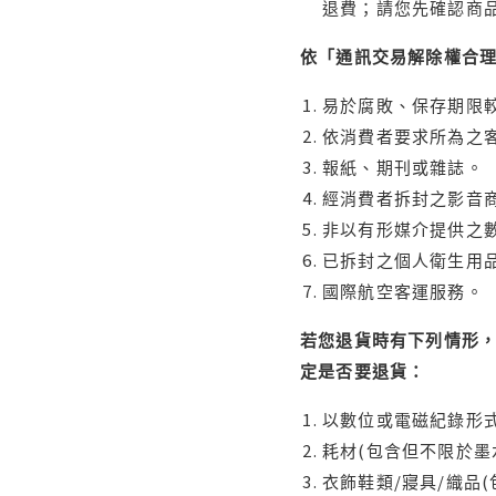
退費；請您先確認商
依「通訊交易解除權合
易於腐敗、保存期限較
依消費者要求所為之客
報紙、期刊或雜誌。
經消費者拆封之影音
非以有形媒介提供之數
已拆封之個人衛生用品
國際航空客運服務。
若您退貨時有下列情形，
定是否要退貨：
以數位或電磁紀錄形式
耗材(包含但不限於墨
衣飾鞋類/寢具/織品