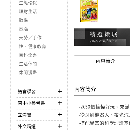
生態環保
理財生活
數學
電腦
美勞／手作
性、健康教育
百科全書
內容簡介
生活休閒
休閒漫畫
內容簡介
語言學習
國中小參考書
‧以50個搞怪好玩、
‧從牙刷機器人、夜光汽
立體書
‧搭配豐富的科學理論
外文精選