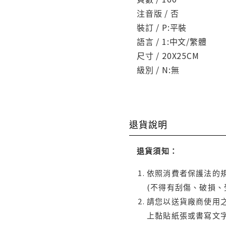
注音版 / 否
裝訂 / P:平裝
語言 / 1:中文/繁體
尺寸 / 20X25CM
級別 / N:無
退貨說明
退貨須知：
依照消費者保護法的規
(不得有刮傷、破損、
請您以送貨廠商使用
上黏貼紙張或書寫文