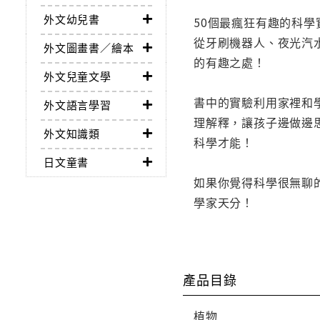
外文幼兒書
50個最瘋狂有趣的科
從牙刷機器人、夜光汽
外文圖畫書／繪本
的有趣之處！
外文兒童文學
書中的實驗利用家裡和
外文語言學習
理解釋，讓孩子邊做邊
外文知識類
科學才能！
日文童書
如果你覺得科學很無聊
學家天分！
產品目錄
植物