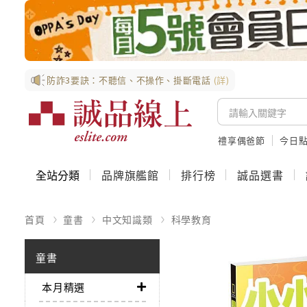
防詐3要訣：不聽信、不操作、掛斷電話
(詳)
禮享偶爸節
今日
全站分類
品牌旗艦館
排行榜
誠品選書
首頁
童書
中文知識類
科學教育
童書
本月精選