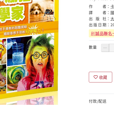
作
者：
譯
者：
出
版
社：
出
版
日
期：
2
刷
誠品聯名
數量
收藏
付款/配送