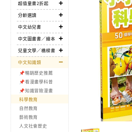
超值童書2折起
分齡選讀
中文幼兒書
中文圖畫書／繪本
兒童文學／橋樑書
中文知識類
📌暢銷歷史推薦
📌看漫畫學科普
📌知識冒險漫畫
科學教育
自然教育
藝術教育
人文社會歷史