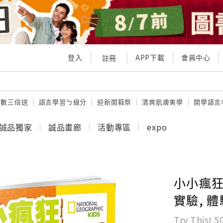
登入
APP下載
會員中心
註冊
點數三倍送
語言學習ㄅ級分
迎新開鞋祭
清爽肌膚美學
開學語言
誠品獨家
誠品畫廊
活動專區
expo
小小瘋狂
實驗, 
Try This! 5