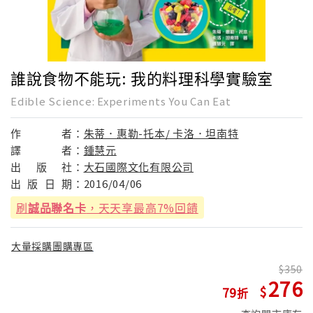
誰說食物不能玩: 我的料理科學實驗室
Edible Science: Experiments You Can Eat
作
者：
朱蒂．惠勒-托本/ 卡洛．坦南特
譯
者：
鍾慧元
出
版
社：
大石國際文化有限公司
出
版
日
期：
2016/04/06
刷
誠品聯名卡
，天天享最高7%回饋
大量採購團購專區
350
276
79