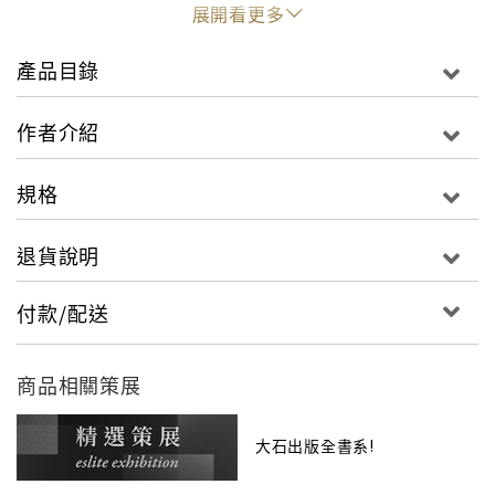
你知道廚房也是個科學實驗室嗎？每一次你煮東西的時
展開看更多
候，就是在做科學實驗。在這本書裡，我們要直接在你
家廚房科學實驗室裡探索食物的科學。而最棒的一點
產品目錄
是，幾乎所有的實驗都是可以吃的！
作者介紹
《國家地理》邀請孩子化身為俏皮的科學家，將食物轉
化為材料，透過書中的步驟，測量、稱重，混合，帶來
規格
一場有趣的科學「食」驗。
退貨說明
書中介紹十個以上的食用試驗，並搭配科學理論基礎，
圖表分析等精彩內容，最重要的是，當你完成這些瘋狂
付款/配送
實驗後，還可以將成果分享給你的家人、朋友，嘗一嘗
廚房裡的有趣科學。無論你是胸懷大志的科學家、業餘
廚師，還是喜歡一嘗古怪食物的人，都一定會樂在其
商品相關策展
中！
大石出版全書系!