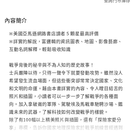
查詢門市庫存
內容簡介
※美國亞馬遜網路書店讀者 5 顆星最高評價
※詳實的解說，富邏輯的資訊圖表、地圖、影像藝廊、
互動名詞解釋，輕鬆吸收知識
戰爭背後的秘辛與不為人知的歷史故事！
士兵嚴陣以待，只待一聲令下就要發動攻勢。雖然沒人
希望發生流血場面，但這些衝突卻常常決定國家、文化
和文明的命運。藉由本書詳實的內容、令人瞠目結舌的
照片和插圖，小讀者可以一步一步了解戰爭的各種面
向。加入拿破崙的軍隊、駕駛埃及馬戰車馳騁沙場、鑑
識未來的武器，了解科技如何改變戰爭的樣貌。
除了有100幅以上精美照片與插圖，還有「探險家愛分
享」專欄，告訴你國家地理探險家於戰爭前線曾經遇到