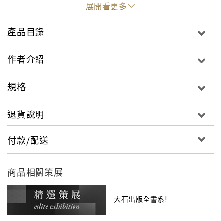
的事。另外還有貫穿全書的知識錦囊、地圖、資訊圖
展開看更多
表、影像藝廊、超級比一比、影像外一章、互動式名詞
解釋等，各種詳盡的戰爭知識，盡在《國家地理兒童百
產品目錄
科 – 戰爭》！
作者介紹
◎詳實的解說，富邏輯的圖例，書末還有互動名詞解釋
與戰爭問答
規格
跳脫教科書框架，多元的內容搭配、影像圖解、資訊圖
表、超級比一比、破譯密碼、互動式名詞解釋與戰爭問
退貨說明
答，讓孩子輕鬆吸收知識。
◎由國家地理探險家分享曾在戰爭前線發生的事，以及
付款/配送
影像背後的故事
書中穿插「探險家愛分享」專欄，收錄國家地理探險家
兼戰地記者馬克．鮑曼曾於火線上所經歷的事，分享對
商品相關策展
於戰爭的觀察與心得，以及鏡頭背後的故事。
大石出版全書系!