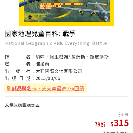
國家地理兒童百科: 戰爭
National Geographic Kids Everything: Battle
作
者：
約翰．佩里塔諾/ 詹姆斯．斯皮爾斯
譯
者：
陳逾前
出
版
社：
大石國際文化有限公司
出
版
日
期：
2015/08/06
刷
誠品聯名卡
，天天享最高7%回饋
大量採購團購專區
399
315
79