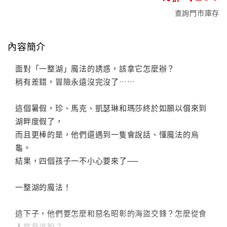
查詢門市庫存
內容簡介
面對「一整湖」魔法的誘惑，該拿它怎麼辦？
稍有差錯，冒險永遠沒完沒了……
這個暑假，珍、馬克、凱瑟琳和瑪莎終於如願以償來到
湖畔度假了，
而且更棒的是，他們還遇到一隻會說話、懂魔法的烏
龜。
結果，四個孩子一不小心要來了──
一整湖的魔法！
這下子，他們要怎麼和惡名昭彰的海盜交鋒？怎麼從食
人族島逃脫？