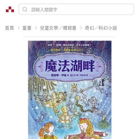
首頁
童書
兒童文學／橋樑書
奇幻／科幻小說