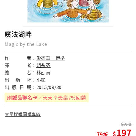
魔法湖畔
Magic by the Lake
作
者：
愛德華．伊格
譯
者：
趙永芬
繪
者：
林劭貞
出
版
社：
小熊
出
版
日
期：
2015/09/30
刷
誠品聯名卡
，天天享最高7%回饋
大量採購團購專區
250
197
79