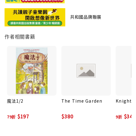
共和國品牌聯展
作者相關書籍
魔法1/2
The Time Garden
Knight's
$197
$380
$342
79折
9折