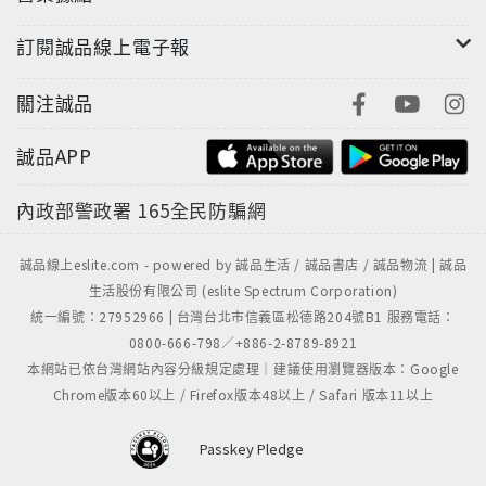
術…等領域，別於傳統的女孩，以熱情勇氣，改變世界
真實故事。每個女孩有2頁， 1頁職業生平簡要，用字簡
訂閱誠品線上電子報
單，適合孩童閱讀，另1頁人物肖像。這些肖像由60位
畫家繪製，傳達女孩們的堅毅和獨特，也增加本書的藝
關注誠品
術風格。另外，每個女孩故事節錄一句名言，希望閱讀
此書的女孩，能如非裔模特兒說的「和人家不一樣是ok
誠品APP
的，害羞也很好，當美麗從內心散發，無人能擋」，相
信每個女孩都能自信、發亮！
內政部警政署
165全民防騙網
誠品線上eslite.com - powered by 誠品生活 / 誠品書店 / 誠品物流 | 誠品
生活股份有限公司 (eslite Spectrum Corporation)
統一編號：27952966 | 台灣台北市信義區松德路204號B1 服務電話：
0800-666-798／+886-2-8789-8921
本網站已依台灣網站內容分級規定處理｜建議使用瀏覽器版本：Google
Chrome版本60以上 / Firefox版本48以上 / Safari 版本11以上
Passkey Pledge