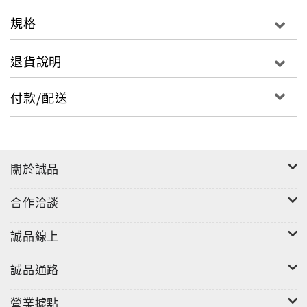
從前從前，有個女孩，夢想長大以後能…
規格
不一樣的女孩，不一樣的晚安故事
打破傳統刻板印象
退貨說明
從前從前，有個女孩，夢想著長大後能嫁給王子，過著
幸福快樂的日子…！？等等，嫁給王子這句話劃掉，請
付款/配送
任意填空。女孩夢想的是「以自己的方式」過著快樂的
日子，可以是登上火星、研究機器、單車競速、拳擊搏
鬥、觀察星象、烹飪、當法官等…。
關於誠品
女孩的晚安故事一定是公主王子、結婚生子嗎？義大利
合作洽談
的兩位女孩，想要做出一本打破女性刻板印象的童書，
她們將試讀頁放在募資平台，獲得71個國家的25000個
誠品線上
支持者，募資130萬，得以實現出版此書的夢想。
誠品通路
兩位大女孩，挑選100位從古至今，在各行各業，政
治、體育、法律 (蜜雪兒歐巴馬入列) 、賽車、建築、藝
營業據點