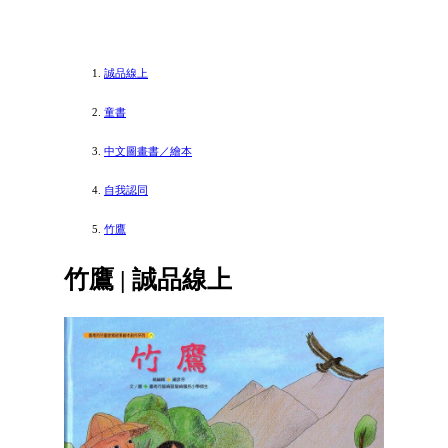
誠品線上
童書
中文圖畫書／繪本
自我認同
竹鷹
竹鷹 | 誠品線上