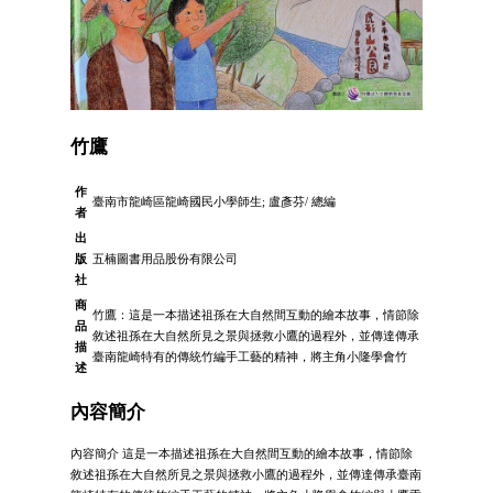
竹鷹
作
臺南市龍崎區龍崎國民小學師生; 盧彥芬/ 總編
者
出
版
五楠圖書用品股份有限公司
社
商
竹鷹：這是一本描述祖孫在大自然間互動的繪本故事，情節除
品
敘述祖孫在大自然所見之景與拯救小鷹的過程外，並傳達傳承
描
臺南龍崎特有的傳統竹編手工藝的精神，將主角小隆學會竹
述
內容簡介
內容簡介 這是一本描述祖孫在大自然間互動的繪本故事，情節除
敘述祖孫在大自然所見之景與拯救小鷹的過程外，並傳達傳承臺南