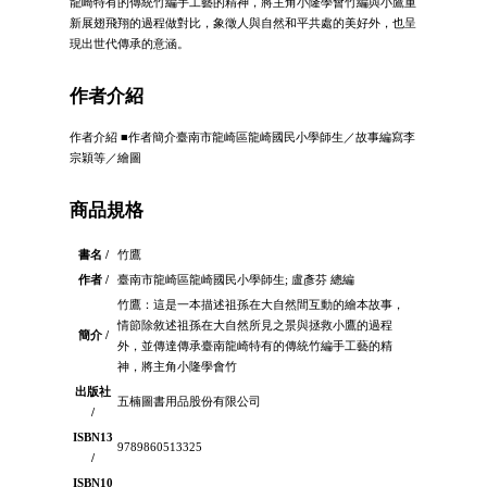
龍崎特有的傳統竹編手工藝的精神，將主角小隆學會竹編與小鷹重
新展翅飛翔的過程做對比，象徵人與自然和平共處的美好外，也呈
現出世代傳承的意涵。
作者介紹
作者介紹 ■作者簡介臺南市龍崎區龍崎國民小學師生／故事編寫李
宗穎等／繪圖
商品規格
書名 /
竹鷹
作者 /
臺南市龍崎區龍崎國民小學師生; 盧彥芬 總編
竹鷹：這是一本描述祖孫在大自然間互動的繪本故事，
情節除敘述祖孫在大自然所見之景與拯救小鷹的過程
簡介 /
外，並傳達傳承臺南龍崎特有的傳統竹編手工藝的精
神，將主角小隆學會竹
出版社
五楠圖書用品股份有限公司
/
ISBN13
9789860513325
/
ISBN10