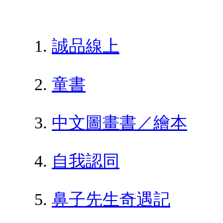
誠品線上
童書
中文圖畫書／繪本
自我認同
鼻子先生奇遇記