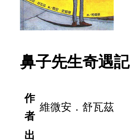
鼻子先生奇遇記
作
維微安．舒瓦茲
者
出