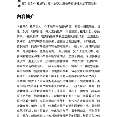
描
蜜》原創作者易昀，這小女孩到底在蜂蜜罐裡添加了甚麼神
述
內容簡介
內容簡介 ‧故事引人：作者易昀用8歲的角度，寫出一個充滿愛、冒
險、創意、城鄉再造…等元素的故事，內容豐富，很能引起小孩的
共鳴。 ‧畫風吸睛：暖男插畫家亨利達達畫風幽默清新，活潑生動
的細節、全彩印刷的視覺效果，讓畫面也會說故事。 ‧靜電貼紙：
首版附贈「熊讚牌蜂蜜繪本彩色靜電貼紙」一組，可以延伸閱讀效
果，再創故事不一樣的生命力。 ‧親子共讀：父子情貫穿其中，適
合學齡前幼童和國小中低年級學童閱讀，是親子共讀、床邊故事最
佳讀本，更是八月八日父親節最佳禮物書。 首版附贈「熊讚牌蜂
蜜繪本彩色靜電貼紙」一組全台年紀最小、當年只有8歲的彩色精
裝兒童繪本《熊讚牌蜂蜜》原創作者易昀，這小女孩到底在蜂蜜罐
裡添加了甚麼神奇的元素？藏了什麼驚人的獨家秘密配方？讓人一
試就瘋狂地愛上了這罐外型毫不起眼的蜂蜜呢？「熊讚牌蜂蜜」美
味的秘訣到底是什麼？歡迎家長們帶著孩子一起去探索！因為「熊
讚牌蜂蜜」名號實在太響亮了，香香公主發布了一個命令：誰能夠
提供充足的「熊讚牌蜂蜜」，就願意嫁給他！一向心儀香香公主的
勇士阿威一聽到，立即出發前往小熊村。他苦苦哀求噹噹家賣「熊
讚牌蜂蜜」給他，但是，蜂蜜庫存量不夠過冬而拒絕了他！勇士阿
威苦求不成，動了歪腦筋、伸出第三隻手！勇士阿威為了得到香香
公主芳心，想徹底解決小熊村蜂蜜產能不足的問題，於是深入小熊