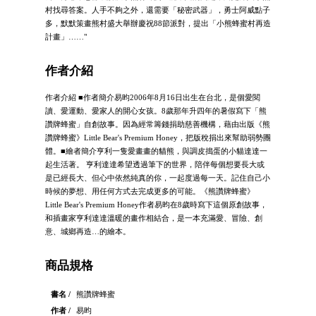
村找尋答案。人手不夠之外，還需要「秘密武器」，勇士阿威點子
多，默默策畫熊村盛大舉辦慶祝88節派對，提出「小熊蜂蜜村再造
計畫」……"
作者介紹
作者介紹 ■作者簡介易昀2006年8月16日出生在台北，是個愛閱
讀、愛運動、愛家人的開心女孩。8歲那年升四年的暑假寫下「熊
讚牌蜂蜜」自創故事。因為經常籌錢捐助慈善機構，藉由出版《熊
讚牌蜂蜜》Little Bear's Premium Honey，把版稅捐出來幫助弱勢團
體。■繪者簡介亨利一隻愛畫畫的貓熊，與調皮搗蛋的小貓達達一
起生活著。 亨利達達希望透過筆下的世界，陪伴每個想要長大或
是已經長大、但心中依然純真的你，一起度過每一天。記住自己小
時候的夢想、用任何方式去完成更多的可能。《熊讚牌蜂蜜》
Little Bear's Premium Honey作者易昀在8歲時寫下這個原創故事，
和插畫家亨利達達溫暖的畫作相結合，是一本充滿愛、冒險、創
意、城鄉再造…的繪本。
商品規格
書名 /
熊讚牌蜂蜜
作者 /
易昀