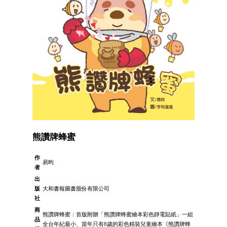
熊讚牌蜂蜜
作
易昀
者
出
版
大和書報圖書股份有限公司
社
商
熊讚牌蜂蜜：首版附贈「熊讚牌蜂蜜繪本彩色靜電貼紙」一組
品
全台年紀最小、當年只有8歲的彩色精裝兒童繪本《熊讚牌蜂