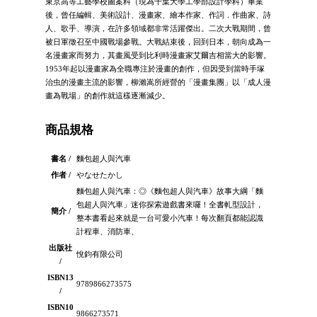
東京高等工藝學校圖案科（現為千葉大學工學部設計學科）畢業
後，曾任編輯、美術設計、漫畫家、繪本作家、作詞．作曲家、詩
人、歌手、導演，在許多領域都非常活躍傑出。二次大戰期間，曾
被日軍徵召至中國戰場參戰。大戰結束後，回到日本，朝向成為一
名漫畫家而努力，其畫風受到比利時漫畫家艾爾吉相當大的影響。
1953年起以漫畫家為全職專注於漫畫的創作，但因受到當時手塚
治虫的漫畫主流的影響，柳瀨嵩所經營的「漫畫集團」以「成人漫
畫為戰場」的創作就這樣逐漸減少。
商品規格
書名 /
麵包超人與汽車
作者 /
やなせたかし
麵包超人與汽車：◎《麵包超人與汽車》故事大綱「麵
包超人與汽車」迷你探索遊戲書來囉！全書軋型設計，
簡介 /
整本書看起來就是一台可愛小汽車！每次翻頁都能認識
計程車、消防車、
出版社
悅鈞有限公司
/
ISBN13
9789866273575
/
ISBN10
9866273571