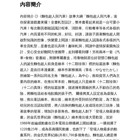
內容簡介
內容簡介 ◎《麵包超人與汽車》故事大綱「麵包超人與汽車」迷
你探索遊戲書來囉！全書軋型設計，整本書看起來就是一台可愛小
汽車！每次翻頁都能認識計程車、消防車、行動餐車等各式各樣的
汽車；內頁還有不同的軋洞，好玩、好讀，讓孩子跟著麵包超人開
啟對知識的想像，快樂愛上閱讀！跟著麵包超人認識各式各樣的汽
車全頁軋型，是書也是玩具唷！趣味軋洞，閱讀中盡情探索圓角設
計，安心安全好翻閱方便攜帶，走到哪看到哪！另有兩本一套（汽
車+食物）套書組，附贈專屬書盒，培養物歸原位好習慣◎麵包超
人的誕生麵包超人前身是繪本《十二顆珍珠》裡的短篇故事《麵包
超人》是由日本漫畫家、繪本作家柳瀨嵩（筆名：やなせたかし）
所繪製一系列以同名主角「麵包超人」為中心，救助貧苦人們為主
要內容的繪本。在推出單本前，麵包超人只是繪本《十二顆珍珠》
（十二の真珠）裡的短篇故事，描述擁有圓臉的男人不顧自己的危
險，將麵包送給各地飢餓的孩子們。 爾後將真人設定改為虛擬人
物，推出童話繪本。推出後，繪本意外受到幼兒們歡迎，為了配合
幼兒的生活認知習慣，將八頭身的麵包超人改成現在的三頭身，隨
著故事的發展，增加許多新角色。麵包超人創下「登場人物最多動
畫」的金氏世界紀錄《麵包超人》繪本推出後大受歡迎，並於
1988年改編成動畫在日本電視台聯播網上開始播放，一播就播了
1220集25年，成為長壽國民動畫，也創下了「登場人物最多的動
畫系列」的金氏世界紀錄(共有1,700多個角色)。麵包超人總是傳