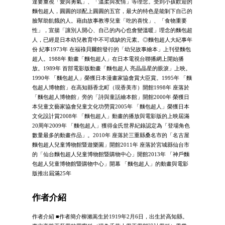
達要重視「愛與勇氣」、「溫柔與友情」等理念。受到小孩歡迎的
麵包超人，圓圓的頭配上圓圓的五官，最大的特色是能剝下自己的
臉幫助飢餓的人。藉由故事教導兒童「吃的喜悅」、「食物重要
性」，宣揚「讓別人開心、自己的內心也會變溫暖」理念的麵包超
人，已經是日本幼兒教育中不可或缺的元素。◎麵包超人大紀事年
份 紀事1973年 在福祿貝爾館發行的「幼兒故事繪本」上刊登麵包
超人。1988年 動畫「麵包超人」在日本電視台聯播網上開始播
放。1989年 首部電影版動畫「麵包超人 亮晶晶星的眼淚」上映。
1990年 「麵包超人」榮獲日本漫畫家協會賞大臣賞。1995年 「麵
包超人博物館」在高知縣香北町（現香美市）開館1998年 座落於
「麵包超人博物館」旁的「詩與童話繪本館」開館2000年 榮獲日
本兒童文藝家協會兒童文化功勞賞2005年 「麵包超人」榮獲日本
文化設計賞2008年 「麵包超人」動畫的播放與電影版的上映屆滿
20周年2009年 「麵包超人」獲得金氏世界紀錄認定為「登場角色
數量最多的動畫作品」。2010年 座落於三重縣桑名市的「名古屋
麵包超人兒童博物館暨遊樂園」開館2011年 座落於宮城縣仙台市
的「仙台麵包超人兒童博物館暨購物中心」開館2013年 「神戶麵
包超人兒童博物館暨購物中心」開幕 「麵包超人」的動畫與電影
版推出屆滿25年
作者介紹
作者介紹 ■作者簡介柳瀨嵩生於1919年2月6日，出生於高知縣。