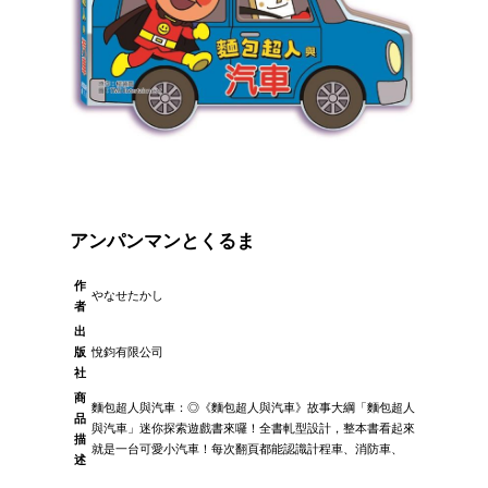
アンパンマンとくるま
作
やなせたかし
者
出
版
悅鈞有限公司
社
商
麵包超人與汽車：◎《麵包超人與汽車》故事大綱「麵包超人
品
與汽車」迷你探索遊戲書來囉！全書軋型設計，整本書看起來
描
就是一台可愛小汽車！每次翻頁都能認識計程車、消防車、
述