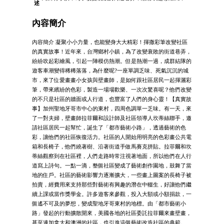
述
內容簡介
內容簡介 凝聚小小力量，也能變身大大精彩！揮撒彩筆改變社區
的真實故事！近年來，台灣鄉村小鎮，為了改變衰敗的街道巷弄，
紛紛吹起彩繪風，引起一陣模仿熱潮。但是熱潮一過，成群結隊的
遊客車潮變得稀稀落落，為什麼呢?一座單調乏味、死氣沉沉的城
市，來了位愛畫畫小女孩與壁畫師，是如何跟社區居民一起揮灑彩
筆，帶來繽紛的色彩，製造一場場歡樂、一次次驚喜呢？他們改變
的不只是社區的牆面或人行道，也豐富了人們的身心靈！【真實故
事】加州聖地牙哥市中心的東村，四周色調單一乏味。有一天，來
了一對夫婦，壁畫師拉菲爾和設計師及社區領導人坎蒂絲聯手，邀
請社區居民一起幫忙，誕生了「都市藝術小路」，透過藝術的色
彩，讓他們的社區恢復活力。社區的人開始用明亮的色彩畫公共電
箱和長椅子，他們繞著樹、沿著街道手做馬賽克拼貼。拉菲爾和坎
蒂絲觀察到在社區裡，人們走路時常注視著地面，所以他們在人行
道寫上詩句。一點一滴，整個社區變成了藝術創作園地，鼓舞了當
地的住戶。社區的藝術影響力逐漸擴大，一些畫上圖案的長椅子被
拍賣，經費用來支持那些對藝術有興趣的潛在中輟生，好讓他們繼
續上課或當作獎學金。許多遊客來參觀，投入大額或小額捐款，一
個遙不可及的夢想，變成聖地牙哥東村的地標。由「都市藝術小
路」發起的行動擴散開來，美國各地的社區委託拉菲爾來畫壁畫，
甚至連加拿大和澳洲的社區，也引進這個藝術改造社區的典範。