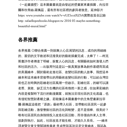
《一起畫牆壁》這本圖畫書就是由發起的壁畫家來畫插圖，向拉菲
爾和坎蒂絲‧羅佩茲，還有所有社區裡的參與者致意。延伸影片
https: www.youtube.com watch?v=rUZ5ccdXZSA實際改造全記錄
http: rafaellopezbooks.blogspot.tw 2016 05 maybe-something-
beautiful-mural.html"
各界推薦
各界推薦 ◎聯合推薦一則鼓舞人心且渴望的訊息，成功的用細緻
的、親切的文字敘述和活潑美好的藝術插畫完成，太棒了！—柯克
斯書評作者傳達了明確，振奮人心的訊息，有關藝術如何激發人們
和社區的活力。—出版周刊這是以一個真實故事為創作基礎而寫成
的美麗繪本，關於藝術走進社區、改變社區的動人故事。我想這本
繪本和這本繪本背後帶出的用藝術改變社區的行動，可以給台灣目
前也正在時興的彩繪老社區風潮一些啟示。彩繪社區，的確可以讓
老舊、衰敗、缺乏活力生機的社區有煥然一新之感，但如果彩繪的
內容是複製時下流行的動漫圖案，就無法呈現社區的文化底蘊，也
有侵犯智慧財產權之嫌。若能像這本圖畫書中的主角壁畫家拉菲
爾‧羅佩茲這樣把『原創』藝術帶入社區，並帶動社區居民一起參
與彩繪活動，激發整個社區的活化與蛻變，是不是很棒、很美好？
唯有社區居民自身熱情投入改造社區活動，而非僅由外來人主導、
規劃與執行。如此，社區改造才能生根、才能久久長長。 ──繪本
譯者暨兒童文學閱讀推廣者 李貞慧與其說這是兒童繪本，我認為