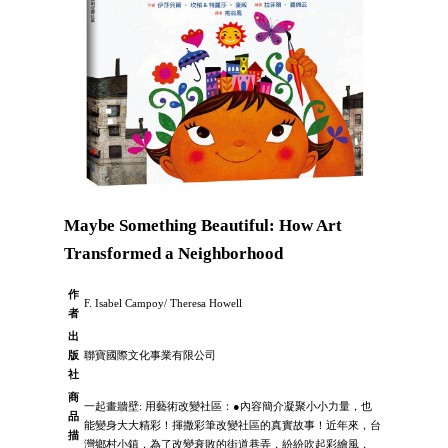
Maybe Something Beautiful: How Art
Transformed a Neighborhood
作
F. Isabel Campoy/ Theresa Howell
者
出
版
聯寶國際文化事業有限公司
社
商
一起畫牆壁: 用藝術改變社區：●內容簡介凝聚小小力量，也
品
能變身大大精彩！揮撒彩筆改變社區的真實故事！近年來，台
描
灣鄉村小鎮，為了改變衰敗的街道巷弄，紛紛吹起彩繪風，