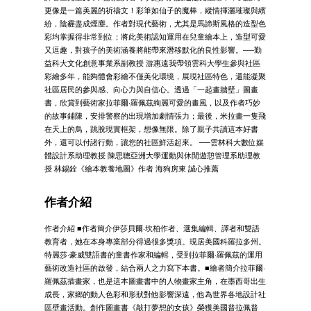
更像是一篇美麗的祈禱文！彩筆如仙子的魔棒，縱情揮灑璀璨與繽
紛，陰霾盡成煙塵。作者對現代藝術，尤其是馬諦斯風格的造型色
彩均掌握得非常到位；將此美術認知運用在兒童繪本上，造型可愛
又逗趣，對孩子的美術涵養將能帶來潛移默化的良性影響。──勤
益科大文化創意事業系副教授 游惠遠我帶領雲科大學生參與社區
彩繪多年，能夠體會彩繪不僅美化環境，展現社區特色，還能凝聚
社區居民的參與感、向心力與自信心。透過「一起畫牆壁」圖畫
書，欣賞到藝術家拉菲爾‧羅佩茲絢麗可愛的畫風，以及作者巧妙
的故事鋪陳，安排警察的出現增加劇情張力；最後，米拉畫一隻飛
在天上的鳥，跳脫現實框架，想像無限。除了親子共讀這本好書
外，還可以付諸行動，讓您的社區鮮活起來。 ──雲林科大數位媒
體設計系助理教授 陳思聰亞洲大學運動與休閒遊憩管理系助理教
授 林錫銓《繪本教養地圖》作者 海狗房東 誠心推薦
作者介紹
作者介紹 ■作者簡介伊莎貝爾‧坎柏作者、選集編輯、譯者和雙語
教育者，她在本身專業部分得過很多獎項。現居美國科羅拉多州。
特麗莎‧豪威雙語書的童書作家和編輯，受到拉菲爾‧羅佩茲的運用
藝術改造社區的啟發，結合兩人之力寫下本書。■繪者簡介拉菲爾‧
羅佩茲插畫家，也是這本圖畫書中的人物畫家主角，在墨西哥出生
成長，家鄉的動人色彩和形狀對他影響深遠，他為世界各地設計社
區壁畫活動。創作圖畫書《敲打夢想的女孩》榮獲美國普拉佩普