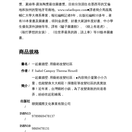
獎、夏綠蒂‧露洛陶獎最佳圖書獎。目前分別居住在墨西哥的艾倫
地和加州的聖地牙哥兩地。www.rafaellopez.com■譯者簡介馬筱鳳
輔仁大學大傳系畢業，報社編輯記者8年，出版社編輯10多年，著
有10本童書及圖畫書，得到金鼎獎、好書大家讀年度好書、中小學
生優良課外讀物等等。譯有《驢子圖書館》、《樹上有老虎》、
《敲打夢想的女孩》、《往世界最美的路，請上車》等10餘本圖畫
書。
商品規格
書名 /
一起畫牆壁: 用藝術改變社區
作者 /
F. Isabel Campoy Theresa Howell
一起畫牆壁: 用藝術改變社區：●內容簡介凝聚小小力
量，也能變身大大精彩！揮撒彩筆改變社區的真實故
簡介 /
事！近年來，台灣鄉村小鎮，為了改變衰敗的街道巷
弄，紛紛吹起彩繪風，
出版社
聯寶國際文化事業有限公司
/
ISBN13
9789869478137
/
ISBN10
9869478131
/