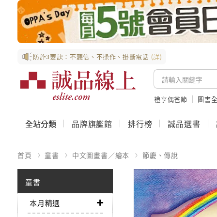
防詐3要訣：不聽信、不操作、掛斷電話
(詳)
禮享偶爸節
圖書全
全站分類
品牌旗艦館
排行榜
誠品選書
首頁
童書
中文圖畫書／繪本
節慶、傳說
童書
本月精選