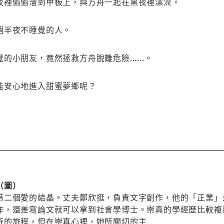
夜裡偷偷溜到甲板上，與方舟一起在黑夜裡漂流。
個半夜不睡覺的人。
小朋友，竟然拯救方舟脫離危險......。
能安心地進入甜蜜夢鄉呢？
（圖）
第二個愛的結晶。丈夫鄭欣挺，負責文字創作，他的「正業」
作，還差寫論文就可以拿到社會學博士。崇真的學經歷比較複
奇的旅程，但在崇真心裡，她所關切的主