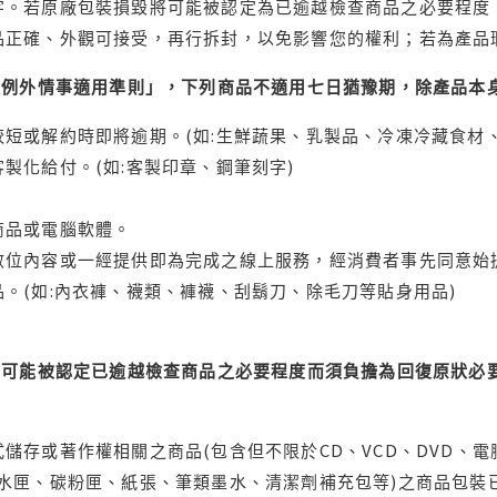
字。若原廠包裝損毀將可能被認定為已逾越檢查商品之必要程度，
品正確、外觀可接受，再行拆封，以免影響您的權利；若為產品
理例外情事適用準則」，下列商品不適用七日猶豫期，除產品本
短或解約時即將逾期。(如:生鮮蔬果、乳製品、冷凍冷藏食材、
製化給付。(如:客製印章、鋼筆刻字)
商品或電腦軟體。
位內容或一經提供即為完成之線上服務，經消費者事先同意始提
。(如:內衣褲、襪類、褲襪、刮鬍刀、除毛刀等貼身用品)
可能被認定已逾越檢查商品之必要程度而須負擔為回復原狀必要
儲存或著作權相關之商品(包含但不限於CD、VCD、DVD、電
水匣、碳粉匣、紙張、筆類墨水、清潔劑補充包等)之商品包裝已