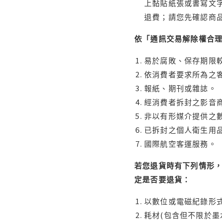
上黏貼紙張或書寫文
退費；請您先確認商
依「通訊交易解除權合
易於腐敗、保存期限較
依消費者要求所為之客
報紙、期刊或雜誌。
經消費者拆封之影音
非以有形媒介提供之數
已拆封之個人衛生用品
國際航空客運服務。
若您退貨時有下列情形，
定是否要退貨：
以數位或電磁紀錄形式
耗材(包含但不限於墨