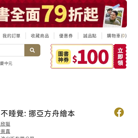
我的訂單
收藏商品
優惠券
誠品點
購物車(
)
0
慶中元
不睡覺: 挪亞方舟繪本
鄭欣挺
盧崇真