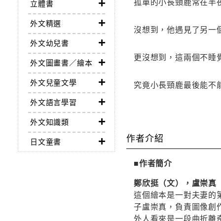
孤單的小長頸鹿常在半
立體書
外文精選
沒想到，他遇見了另一
外文幼兒書
更沒想到，這兩個不睡覺的
外文圖畫書／繪本
外文兒童文學
究竟小長頸鹿最後能不
外文語言學習
外文知識類
作者介紹
日文童書
■作者簡介
鄭欣挺（文），盧崇真
這個繪本是一對夫妻的
子盧崇真，負責圖像創
外人看來是一段曲折離