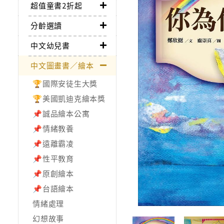
超值童書2折起
分齡選讀
中文幼兒書
中文圖畫書／繪本
🏆國際安徒生大獎
🏆美國凱迪克繪本獎
📌誠品繪本公寓
📌情緒教養
📌遠離霸凌
📌性平教育
📌原創繪本
📌台語繪本
情緒處理
幻想故事