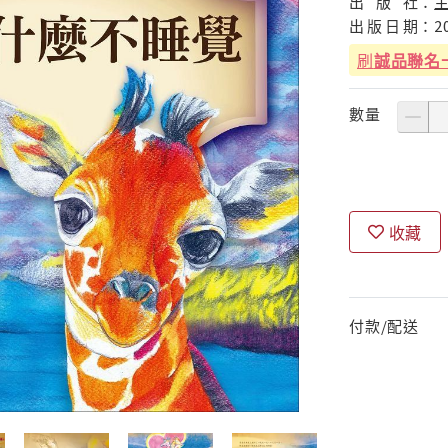
出
版
社：
出
版
日
期：
2
刷
誠品聯名
數量
收藏
付款/配送