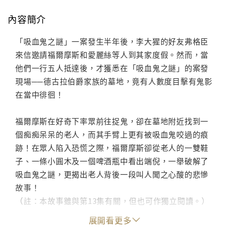
內容簡介
「吸血鬼之謎」一案發生半年後，李大猩的好友弗格臣
來信邀請福爾摩斯和愛麗絲等人到其家度假。然而，當
他們一行五人抵達後，才獲悉在「吸血鬼之謎」的案發
現場──德古拉伯爵家族的墓地，竟有人數度目擊有鬼影
在當中徘徊！
福爾摩斯在好奇下率眾前往捉鬼，卻在墓地附近找到一
個痴痴呆呆的老人，而其手臂上更有被吸血鬼咬過的痕
跡！在眾人陷入恐慌之際，福爾摩斯卻從老人的一雙鞋
子、一條小圓木及一個啤酒瓶中看出端倪，一舉破解了
吸血鬼之謎，更揭出老人背後一段叫人聞之心酸的悲慘
故事！
（註：本故事雖與第13集有關，但也可作獨立閱讀。）
展開看更多
*詳情請看《大偵探福爾摩斯(13)吸血鬼之謎》。