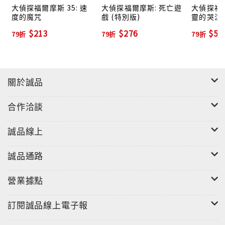
大偵探福爾摩斯 35: 速
大偵探福爾摩斯: 死亡遊
大偵探福爾
度的魔咒
戲 (特別版)
靈的哭泣 I
大偵探變
$213
$276
$56
79折
79折
79折
"
關於誠品
合作洽談
誠品線上
誠品通路
營業據點
訂閱誠品線上電子報