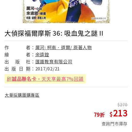
大偵探福爾摩斯 36: 吸血鬼之謎 II
作
者：
厲河; 柯南．道爾/ 原著人物
繪
者：
余遠鍠
出
版
社：
匯識教育有限公司
出
版
日
期：
2017/02/21
刷
誠品聯名卡
，天天享最高7%回饋
大量採購團購專區
270
213
79
查詢門市庫存