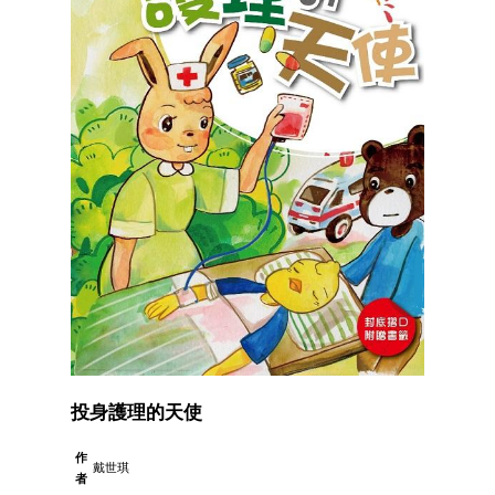
投身護理的天使
作
戴世琪
者