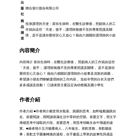
出
版
聯合發行股份有限公司
社
商
投身護理的天使：當你生病時，在醫生診療後，照顧病人的工
品
作就由這些「天使」接手；護理師無微不至的專業照護及關
描
懷，是不是讓你覺得安心又放心？藉由六個關於護理師的小故
述
內容簡介
內容簡介 當你生病時，在醫生診療後， 照顧病人的工作就由這些
「天使」接手； 護理師無微不至的專業照護及關懷， 是不是讓你
覺得安心又放心？ 藉由六個關於護理師的小故事及清新的插圖，
希望讓小朋友們瞭解護理師的工作內容， 並給辛勞的白衣天使們
多多感謝及鼓勵！ ◎讀者群主要設定為幼稚園及國小學生
作者介紹
作者介紹 ■作者簡介戴世琪水瓶座。跳躍的思考，如蚱蜢般蹦跳自
在。喜愛閱讀，用閱讀填滿生活中零碎的空隙。喜愛文字，用文字
堆砌思考中擷取的片段。喜愛思考，用思考領略生命中飛逝的虛
實。■繪者簡介五月貓臺南人，八年級生。喜歡塗鴉，喜歡聽故
事；喜歡文字圖像轉換的過程，在乎畫面上帶來的故事性與感染