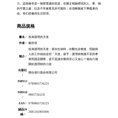
力。認為繪本是一無限寬廣的容器，在圖文相融裡找到人、事、物
的可愛之處，以及不常被看見的可能性；在清晰脈絡下乘載著自
由、奇幻想像與生活哲理。
商品規格
書名 /
投身護理的天使
作者 /
戴世琪
投身護理的天使：當你生病時，在醫生診療後，照顧病
人的工作就由這些「天使」接手；護理師無微不至的專
簡介 /
業照護及關懷，是不是讓你覺得安心又放心？藉由六個
關於護理師的小故
出版社
聯合發行股份有限公司
/
ISBN13
9789865726225
/
ISBN10
986572622X
/
EAN /
9789865726225
誠品26
2681202805006
碼 /