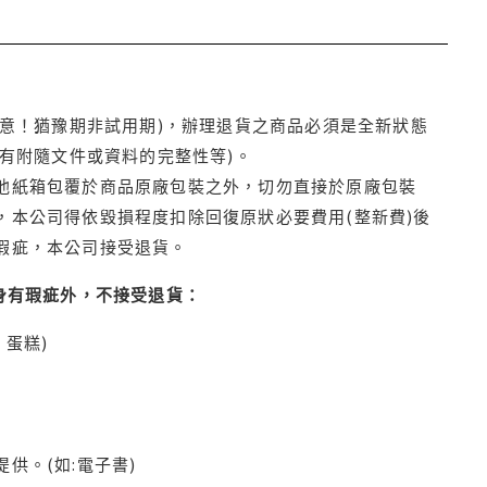
注意！猶豫期非試用期)，辦理退貨之商品必須是全新狀態
有附隨文件或資料的完整性等)。
他紙箱包覆於商品原廠包裝之外，切勿直接於原廠包裝
本公司得依毀損程度扣除回復原狀必要費用(整新費)後
瑕疵，本公司接受退貨。
身有瑕疵外，不接受退貨：
蛋糕)
供。(如:電子書)