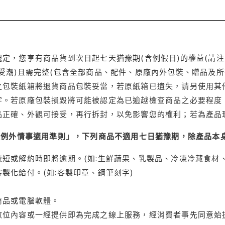
定，您享有商品貨到次日起七天猶豫期(含例假日)的權益(請
受潮)且需完整(包含全部商品、配件、原廠內外包裝、贈品及所
之包裝紙箱將退貨商品包裝妥當，若原紙箱已遺失，請另使用其
字。若原廠包裝損毀將可能被認定為已逾越檢查商品之必要程度，
品正確、外觀可接受，再行拆封，以免影響您的權利；若為產品
理例外情事適用準則」，下列商品不適用七日猶豫期，除產品本
短或解約時即將逾期。(如:生鮮蔬果、乳製品、冷凍冷藏食材、
製化給付。(如:客製印章、鋼筆刻字)
商品或電腦軟體。
位內容或一經提供即為完成之線上服務，經消費者事先同意始提