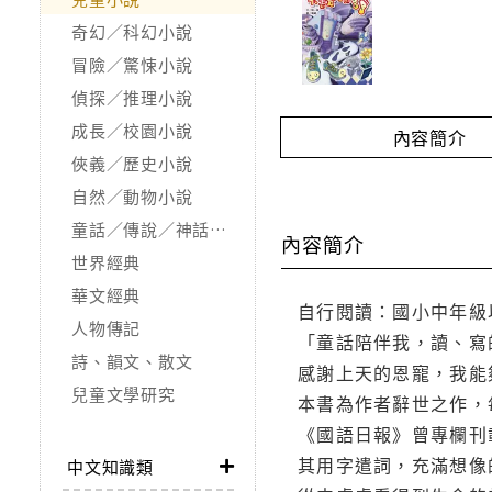
奇幻／科幻小說
冒險／驚悚小說
偵探／推理小說
成長／校園小說
內容簡介
俠義／歷史小說
自然／動物小說
童話／傳說／神話／寓言
內容簡介
世界經典
華文經典
自行閱讀：國小中年級
人物傳記
「童話陪伴我，讀、寫
詩、韻文、散文
感謝上天的恩寵，我能
兒童文學研究
本書為作者辭世之作，
《國語日報》曾專欄刊
其用字遣詞，充滿想像
中文知識類