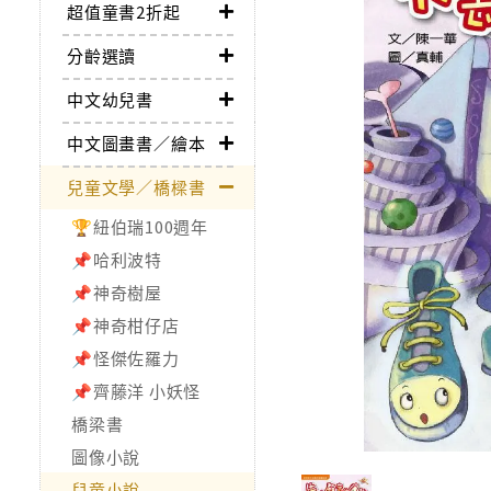
超值童書2折起
分齡選讀
中文幼兒書
中文圖畫書／繪本
兒童文學／橋樑書
🏆紐伯瑞100週年
📌哈利波特
📌神奇樹屋
📌神奇柑仔店
📌怪傑佐羅力
📌齊藤洋 小妖怪
橋梁書
圖像小說
兒童小說