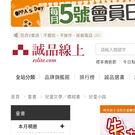
防詐3要訣：不聽信、不操作、掛斷電話
(詳)
禮享偶爸節
今日
全站分類
品牌旗艦館
排行榜
誠品選書
首頁
童書
兒童文學／橋樑書
兒童小說
童書
本月精選