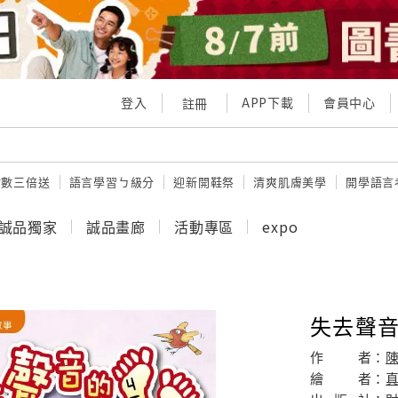
登入
APP下載
會員中心
註冊
點數三倍送
語言學習ㄅ級分
迎新開鞋祭
清爽肌膚美學
開學語言
誠品獨家
誠品畫廊
活動專區
expo
失去聲
作
者：
繪
者：