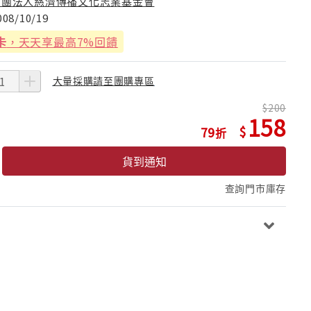
財團法人慈濟傳播文化志業基金會
008/10/19
卡
，天天享最高7%回饋
大量採購請至團購專區
200
158
79
貨到通知
查詢門市庫存