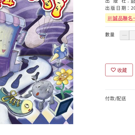
出
版
社：
出
版
日
期：
2
刷
誠品聯名
數量
收藏
付款/配送