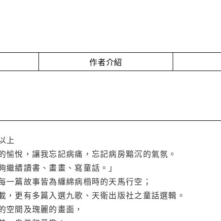
作者介紹
以上
的愉悅，讓我忘記病痛，忘記病房黯沉的氣氛。
夠繼續讀書、畫畫、寫童話。」
每一篇故事皆為纏綿病榻時的天馬行空；
載，更有多篇入選九歌、天衛出版社之童話選輯。
的空間及瑰麗的畫面，