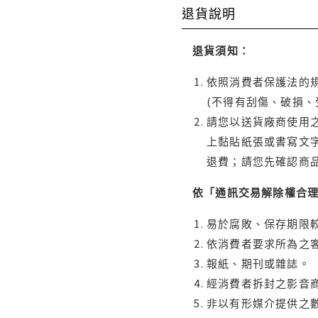
退貨說明
退貨須知：
依照消費者保護法的規
(不得有刮傷、破損、
請您以送貨廠商使用
上黏貼紙張或書寫文
退費；請您先確認商
依「通訊交易解除權合
易於腐敗、保存期限較
依消費者要求所為之客
報紙、期刊或雜誌。
經消費者拆封之影音
非以有形媒介提供之數