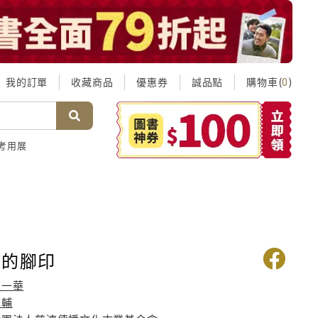
我的訂單
收藏商品
優惠券
誠品點
購物車(
)
0
考用展
音的腳印
陳一華
真輔