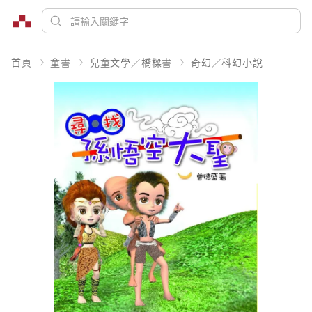
首頁
童書
兒童文學／橋樑書
奇幻／科幻小說