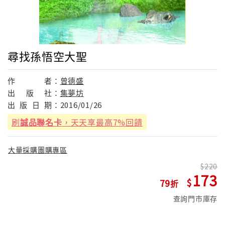
尋找孫悟空大聖
作
者：
曾德盛
出
版
社：
集夢坊
出
版
日
期：
2016/01/26
刷
誠品聯名卡
，天天享最高7%回饋
大量採購團購專區
220
173
79
查詢門市庫存