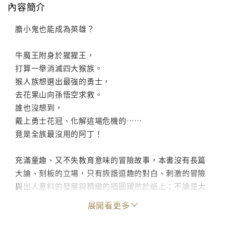
內容簡介
膽小鬼也能成為英雄？
牛魔王附身於猩猩王，
打算一舉消滅四大猴族。
猴人族想選出最強的勇士，
去花果山向孫悟空求救。
誰也沒想到，
戴上勇士花冠、化解這場危機的……
竟是全族最沒用的阿丁！
充滿童趣、又不失教育意味的冒險故事，本書沒有長篇
大論、刻板的立場，只有詼諧逗趣的對白、刺激的冒險
與出人意料的發展與精緻的插圖躍然於紙上；不論是大
朋友或是小朋友，都能立刻沉浸在作者營造的奇想世界
展開看更多
中，絕對是家長放心的好讀物。快來一睹他們迷人的丰
采吧！