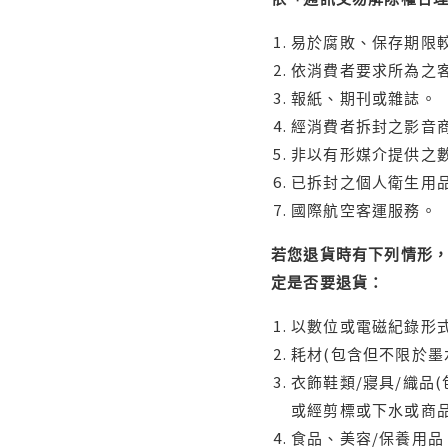
易於腐敗、保存期限較
依消費者要求所為之客
報紙、期刊或雜誌。
經消費者拆封之影音
非以有形媒介提供之數
已拆封之個人衛生用品
國際航空客運服務。
若您退貨時有下列情形，
定是否要退貨：
以數位或電磁紀錄形式
耗材(包含但不限於墨
衣飾鞋類/寢具/織品
或經剪標或下水或商
食品、美容/保養用