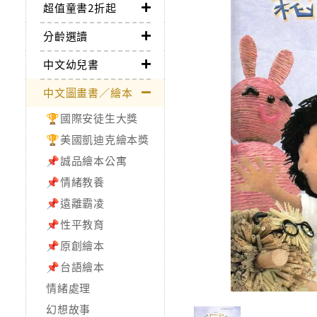
超值童書2折起
分齡選讀
中文幼兒書
中文圖畫書／繪本
🏆國際安徒生大獎
🏆美國凱迪克繪本獎
📌誠品繪本公寓
📌情緒教養
📌遠離霸凌
📌性平教育
📌原創繪本
📌台語繪本
情緒處理
幻想故事