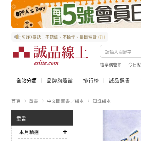
防詐3要訣：不聽信、不操作、掛斷電話
(詳)
禮享偶爸節
今日
全站分類
品牌旗艦館
排行榜
誠品選書
首頁
童書
中文圖畫書／繪本
知識繪本
童書
本月精選