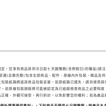
定，您享有商品貨到次日起七天猶豫期(含例假日)的權益(請
受潮)且需完整(包含全部商品、配件、原廠內外包裝、贈品及所
之包裝紙箱將退貨商品包裝妥當，若原紙箱已遺失，請另使用其
字。若原廠包裝損毀將可能被認定為已逾越檢查商品之必要程度，
品正確、外觀可接受，再行拆封，以免影響您的權利；若為產品
理例外情事適用準則」，下列商品不適用七日猶豫期，除產品本