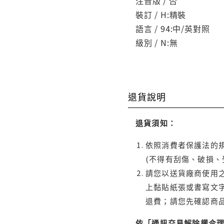
注音版 / 否
裝訂 / H:精裝
語言 / 94:中/英對照
級別 / N:無
退貨說明
退貨須知：
依照消費者保護法的規
(不得有刮傷、破損、
請您以送貨廠商使用
上黏貼紙張或書寫文
退費；請您先確認商
依「通訊交易解除權合