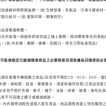
短或解約時即將逾期。(如:生鮮蔬果、乳製品、冷凍冷藏食材、
製化給付。(如:客製印章、鋼筆刻字)
商品或電腦軟體。
位內容或一經提供即為完成之線上服務，經消費者事先同意始提
。(如:內衣褲、襪類、褲襪、刮鬍刀、除毛刀等貼身用品)
可能被認定已逾越檢查商品之必要程度而須負擔為回復原狀必要
儲存或著作權相關之商品(包含但不限於CD、VCD、DVD、電
水匣、碳粉匣、紙張、筆類墨水、清潔劑補充包等)之商品包裝已
(包含但不限於衣褲、鞋子、襪子、泳裝、床單、被套、填充玩具
品有不可回復之髒污或磨損痕跡。
品、內衣褲等消耗性或個人衛生用品、商品銷售頁面上特別載明之