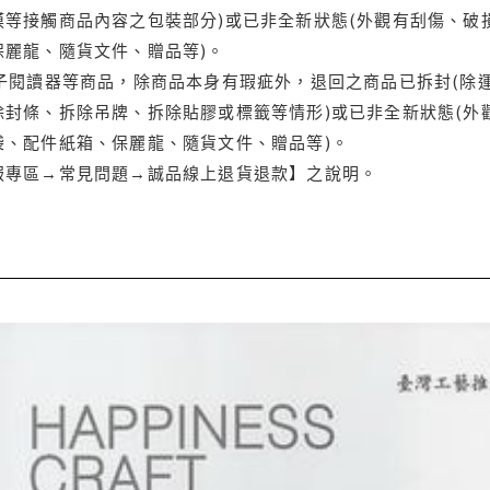
等接觸商品內容之包裝部分)或已非全新狀態(外觀有刮傷、破
保麗龍、隨貨文件、贈品等)。
電子閱讀器等商品，除商品本身有瑕疵外，退回之商品已拆封(除
封條、拆除吊牌、拆除貼膠或標籤等情形)或已非全新狀態(外
袋、配件紙箱、保麗龍、隨貨文件、贈品等)。
服專區→常見問題→誠品線上退貨退款】之說明。