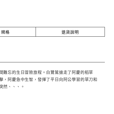
規格
退貨說明
間難忘的生日冒險旅程。白鷺鷥搶走了阿慶的稻草
擊，阿慶急中生智，發揮了平日向阿公學習的草刀和
突然、、、。