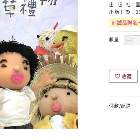
出
版
社：
出
版
日
期：
2
刷
誠品聯名
數量
收藏
付款/配送