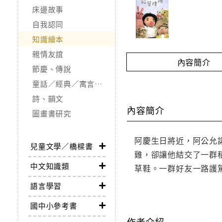
床邊故事
自我認同
知識繪本
親情友誼
內容簡介
節慶、傳說
童話／經典／寓言故事
詩、韻文
內容簡介
圖畫書研究
阿慶生日將近，阿公允
兒童文學／橋樑書
雞，卻讓他結交了一群
中文知識類
草鞋。一群好友一路護
語言學習
國中小參考書
作者介紹