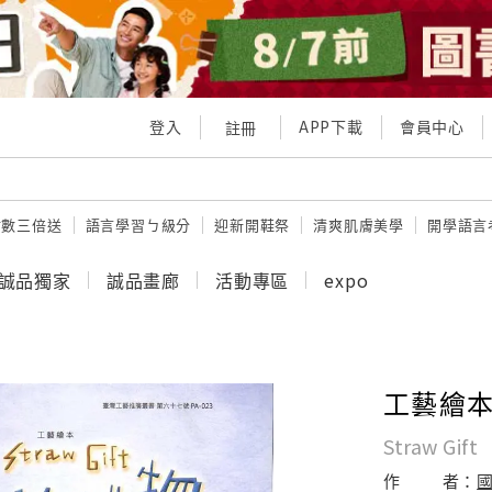
登入
APP下載
會員中心
註冊
點數三倍送
語言學習ㄅ級分
迎新開鞋祭
清爽肌膚美學
開學語言
誠品獨家
誠品畫廊
活動專區
expo
工藝繪本
Straw Gift
作
者：