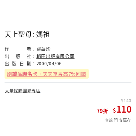
天上聖母: 媽祖
作
者：
羅華珍
出
版
社：
稻田出版有限公司
出
版
日
期：
2000/04/06
刷
誠品聯名卡
，天天享最高7%回饋
大量採購團購專區
140
110
79
查詢門市庫存