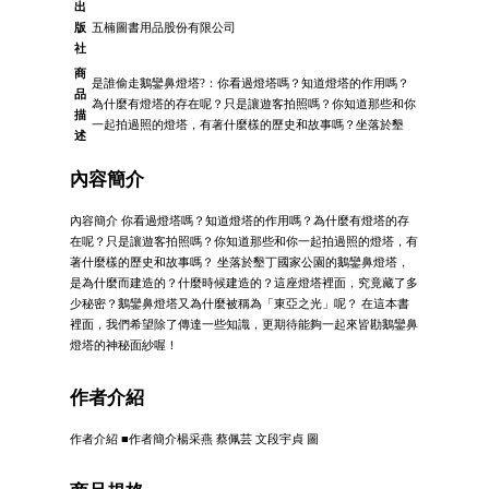
出
版
五楠圖書用品股份有限公司
社
商
是誰偷走鵝鑾鼻燈塔?：你看過燈塔嗎？知道燈塔的作用嗎？
品
為什麼有燈塔的存在呢？只是讓遊客拍照嗎？你知道那些和你
描
一起拍過照的燈塔，有著什麼樣的歷史和故事嗎？坐落於墾
述
內容簡介
內容簡介 你看過燈塔嗎？知道燈塔的作用嗎？為什麼有燈塔的存
在呢？只是讓遊客拍照嗎？你知道那些和你一起拍過照的燈塔，有
著什麼樣的歷史和故事嗎？ 坐落於墾丁國家公園的鵝鑾鼻燈塔，
是為什麼而建造的？什麼時候建造的？這座燈塔裡面，究竟藏了多
少秘密？鵝鑾鼻燈塔又為什麼被稱為「東亞之光」呢？ 在這本書
裡面，我們希望除了傳達一些知識，更期待能夠一起來皆勘鵝鑾鼻
燈塔的神秘面紗喔！
作者介紹
作者介紹 ■作者簡介楊采燕 蔡佩芸 文段宇貞 圖