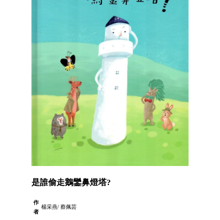
是誰偷走鵝鑾鼻燈塔?
作
楊采燕/ 蔡佩芸
者