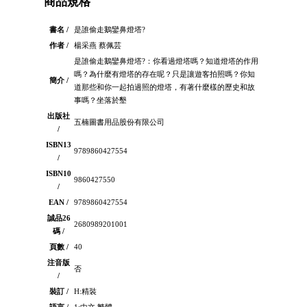
商品規格
書名 /
是誰偷走鵝鑾鼻燈塔?
作者 /
楊采燕 蔡佩芸
是誰偷走鵝鑾鼻燈塔?：你看過燈塔嗎？知道燈塔的作用
嗎？為什麼有燈塔的存在呢？只是讓遊客拍照嗎？你知
簡介 /
道那些和你一起拍過照的燈塔，有著什麼樣的歷史和故
事嗎？坐落於墾
出版社
五楠圖書用品股份有限公司
/
ISBN13
9789860427554
/
ISBN10
9860427550
/
EAN /
9789860427554
誠品26
2680989201001
碼 /
頁數 /
40
注音版
否
/
裝訂 /
H:精裝
語言 /
1:中文 繁體