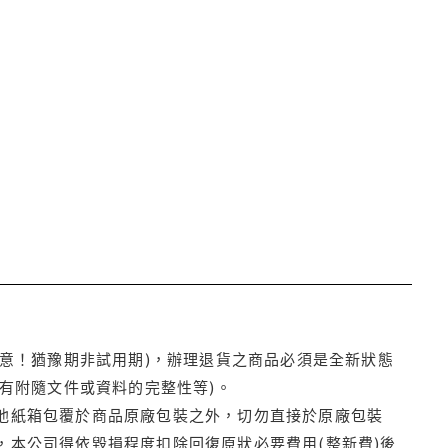
注意！猶豫期非試用期)，辦理退貨之商品必須是全新狀態
有附隨文件或資料的完整性等)。
他紙箱包覆於商品原廠包裝之外，切勿直接於原廠包裝
本公司得依毀損程度扣除回復原狀必要費用(整新費)後