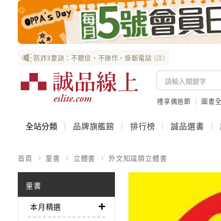
防詐3要訣：不聽信、不操作、掛斷電話
(詳)
禮享偶爸節
圖書全
全站分類
品牌旗艦館
排行榜
誠品選書
首頁
童書
立體書
外文知識類立體書
童書
本月精選