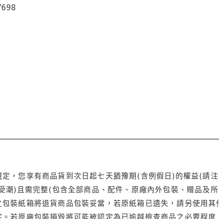
7698
定，您享有商品貨到次日起七天猶豫期(含例假日)的權益(請
受潮)且需完整(包含全部商品、配件、原廠內外包裝、贈品及所
之包裝紙箱將退貨商品包裝妥當，若原紙箱已遺失，請另使用其
字。若原廠包裝損毀將可能被認定為已逾越檢查商品之必要程度，