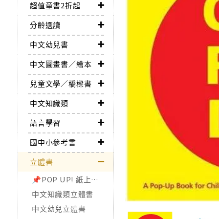
超值童書2折起
分齡選讀
中文幼兒書
中文圖畫書／繪本
兒童文學／橋樑書
中文知識類
語言學習
國中小參考書
立體書
📌POP UP! 紙上驚奇秀
中文知識類立體書
中文幼兒立體書