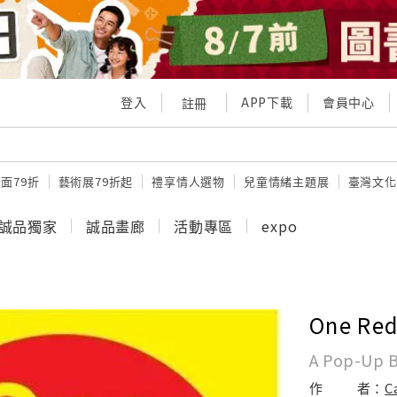
登入
APP下載
會員中心
註冊
面79折
藝術展79折起
禮享情人選物
兒童情緒主題展
臺灣文化
誠品獨家
誠品畫廊
活動專區
expo
One Red
A Pop-Up Bo
作
者：
C