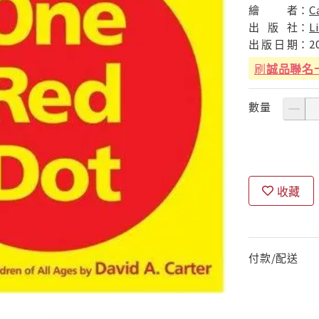
繪
者：
C
出
版
社：
L
出
版
日
期：
2
刷
誠品聯名
數量
收藏
付款/配送