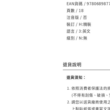
EAN貨碼 / 978068987
頁數 / 18
注音版 / 否
裝訂 / H:精裝
語言 / 3:英文
級別 / N:無
退貨說明
退貨須知：
依照消費者保護法的規
(不得有刮傷、破損、
請您以送貨廠商使用
上黏貼紙張或書寫文