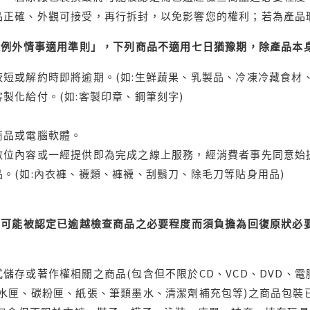
品正確、外觀可接受，再行拆封，以免影響您的權利；若為產品
理例外情事適用準則」，下列商品不適用七日猶豫期，除產品本
短或解約時即將逾期。(如:生鮮蔬果、乳製品、冷凍冷藏食材、
製化給付。(如:客製印章、鋼筆刻字)
商品或電腦軟體。
位內容或一經提供即為完成之線上服務，經消費者事先同意始提
。(如:內衣褲、襪類、褲襪、刮鬍刀、除毛刀等貼身用品)
可能被認定已逾越檢查商品之必要程度而須負擔為回復原狀必要
儲存或著作權相關之商品(包含但不限於CD、VCD、DVD、電
水匣、碳粉匣、紙張、筆類墨水、清潔劑補充包等)之商品包裝已