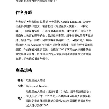
裡卻還想著夢裡吃的美味星星呢！"
作者介紹
作者介紹 ■作者簡介 凱畢玆‧卡卡汎德(Kambiz Kakavand)1968年
出生於伊朗的卡茲文，著作包括《吃星星的大黑貓》、《啾啾
啾》、《就像我這樣！》等20幾本圖畫書。 ■譯者簡介 何佳芬美
國南加大教育心理學碩士，曾經從事翻譯、親子專欄執筆與專職媽
媽，翻譯作品十餘本，目前任職童書編輯工作。 ■繪者簡介 奈德‧
愛莉蜜(Neda Azimi)1979年出生於伊朗德黑蘭，這位年輕美麗的插
畫家，作品深受兒童的喜愛，曾獲得2003年南斯拉夫貝爾格勒插
畫雙年展金筆獎，於2006年作品入選義大利波隆那國際兒童書插
畫展，並收錄於插畫年鑑中。
商品規格
書名 /
吃星星的大黑貓
作者 /
Kakavand, Kambiz
吃星星的大黑貓：適讀年齡：2-8歲、親子共讀總頁數：
32頁版品尺寸：29*21公分◎榮獲2004年義大利波隆那
簡介 /
國際兒童書展新視野獎◎榮獲2005年貝爾格勒插畫雙年
展入選◎榮獲2005