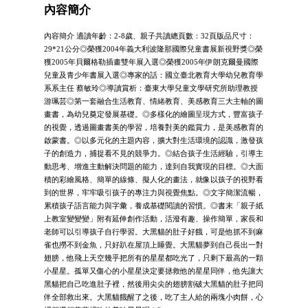
內容簡介
內容簡介 適讀年齡：2-8歲、親子共讀總頁數：32頁版品尺寸：
29*21公分◎榮獲2004年義大利波隆那國際兒童書展新視野獎◎榮
獲2005年貝爾格勒插畫雙年展入選◎榮獲2005年伊朗克爾曼國際
兒童及青少年書展入選◎專家的話：國立臺北教育大學幼兒教育學
系系主任 蔡敏玲◎導讀賞析：臺東大學兒童文學研究所助理教授
游珮芸◎第一套融合生活教育、情緒教育、美感教育三大主軸的圖
畫書，為幼兒奠定發展基礎。◎多樣化的繪圖呈現方式，豐富孩子
的視覺，透過圖畫書美的學習，培養對美的鑑賞力，是美感教育的
啟蒙書。◎以多元化的主題內容，擴大對生活環境的認識，激發孩
子的創造力，捕捉看不見的競爭力。◎結合孩子生活經驗，引導主
動思考、增進主動解決問題的能力，達到自我實現的目標。◎大面
積的彩繪風格、簡單的線條、擬人化的畫法，就像以孩子的視野看
到的世界，牢牢吸引孩子的專注力與視覺焦點。◎文字簡潔流暢，
累積孩子語言能力與字彙，養成基礎閱讀的習慣。◎書末「親子紙
上教室變變變」附有延伸創作活動，活潑有趣、操作簡單，家長和
老師可以引導孩子自行學習。大黑貓的肚子好餓，可是他抓不到麻
雀也撈不到金魚，只好趴在屋頂上睡覺。大黑貓夢到自己長出一對
翅膀，他飛上天空幾乎把所有的星星都吃光了，只剩下最高的一顆
小星星。孤單又傷心的小星星決定要拯救他的星星同伴，他先讓大
黑貓把自己吃進肚子裡，然後用尖尖的翅膀割破大黑貓的肚子把同
伴全部救出來。大黑貓餓醒了之後，吃了主人給的兩塊小肉餅，心