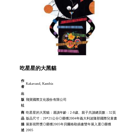
吃星星的大黑貓
作
Kakavand, Kambiz
者
出
版
飛寶國際文化股份有限公司
社
商
吃星星的大黑貓：適讀年齡：2-8歲、親子共讀總頁數：32頁
品
版品尺寸：29*21公分◎榮獲2004年義大利波隆那國際兒童書
描
展新視野獎◎榮獲2005年貝爾格勒插畫雙年展入選◎榮獲
述
2005