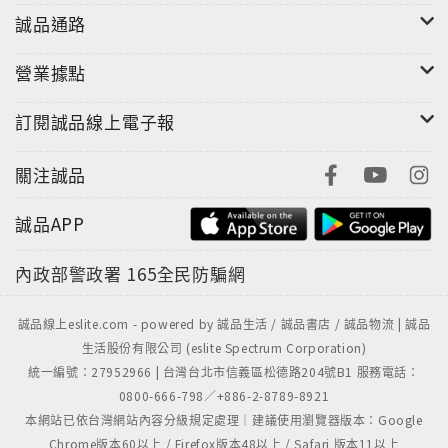
台北市漫畫從業人員職業公會理事長 高永
誠品通路
漢聲電台節目主持人 吳沂家（瑞青）
營業據點
■作者簡介
羅愛風 / Na Aepung
訂閱誠品線上電子報
1973年韓國漢城出生。曾在漫畫雜誌、網站、PDA等處
刊登連載作品，為《鳥人》、《朋友》、《囉唆的老
關注誠品
媽》等韓國動畫之漫畫原創作者，同時也為許多藝人設
誠品APP
計各種公仔娃娃，現職為馬夏漫畫學園講師。
內政部警政署
165全民防騙網
誠品線上eslite.com - powered by 誠品生活 / 誠品書店 / 誠品物流 | 誠品
生活股份有限公司 (eslite Spectrum Corporation)
統一編號：27952966 | 台灣台北市信義區松德路204號B1 服務電話：
0800-666-798／+886-2-8789-8921
本網站已依台灣網站內容分級規定處理｜建議使用瀏覽器版本：Google
Chrome版本60以上 / Firefox版本48以上 / Safari 版本11以上