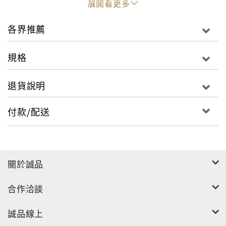
展開看更多
本書特色
◎本書獲選為2004年韓國中小學生必讀圖書
各界推薦
◎本書由小學生們親自票選出最想知道的問題，並予以
解答，是一本最貼近小朋友、最能啟發智能的益智教育
規格
叢書。
◎本書內容精彩豐富、情節幽默逗趣，全書以漫畫方式
退貨說明
呈現，活潑有趣，更能吸引小朋友閱讀的目光。
◎ 各界名人熱烈推薦、佳評如潮！
付款/配送
◎審訂者：
實踐大學企業創新發展研究所教授˙中華創造學會理事
長 陳龍安
◎強力推薦：
關於誠品
國立台東大學人文學院院長˙中華民國兒童文學學會理事
長 林文寶
合作洽談
台北市立師範學院數學資訊教育學系副教授 李昆翰
台北市新湖國小校長 曾雪娥
誠品線上
迷漫畫五十年的人 洪德麟