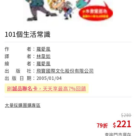
101個生活常識
作
者：
羅愛風
譯
者：
林韋如
繪
者：
羅愛風
出
版
社：
飛寶國際文化股份有限公司
出
版
日
期：
2005/01/04
刷
誠品聯名卡
，天天享最高7%回饋
大量採購團購專區
280
221
79
查詢門市庫存