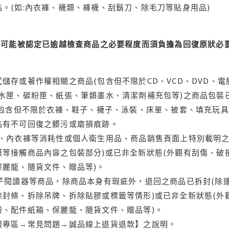
。(如:內衣褲、襪類、褲襪、刮鬍刀、除毛刀等貼身用品)
可能被認定已逾越檢查商品之必要程度而須負擔為回復原狀必要
儲存或著作權相關之商品(包含但不限於CD、VCD、DVD、電
水匣、碳粉匣、紙張、筆類墨水、清潔劑補充包等)之商品包裝已
(包含但不限於衣褲、鞋子、襪子、泳裝、床單、被套、填充玩具
品有不可回復之髒污或磨損痕跡。
品、內衣褲等消耗性或個人衛生用品、商品銷售頁面上特別載明之
等接觸商品內容之包裝部分)或已非全新狀態(外觀有刮傷、破
保麗龍、隨貨文件、贈品等)。
電子閱讀器等商品，除商品本身有瑕疵外，退回之商品已拆封(除
封條、拆除吊牌、拆除貼膠或標籤等情形)或已非全新狀態(外
袋、配件紙箱、保麗龍、隨貨文件、贈品等)。
服專區→常見問題→誠品線上退貨退款】之說明。