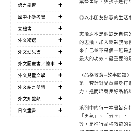
彙整重點，與孩子進行
語言學習
國中小參考書
◎以小朋友熟悉的生活
立體書
志飛原本是個缺乏自信的
外文精選
的志飛，加入鈴鼓旗隊
來自己並不是個一無是
外文幼兒書
最大的功效。最重要的
外文圖畫書／繪本
〈品格教育─故事閱讀
外文兒童文學
第一套針對兒童量身打
外文語言學習
力，進而培養良好品格
外文知識類
系列中的每一本書皆有
日文童書
「勇氣」、「分享」、
等，是推行品格教育的