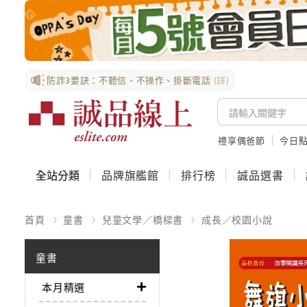
防詐3要訣：不聽信、不操作、掛斷電話
(詳)
禮享偶爸節
今日
全站分類
品牌旗艦館
排行榜
誠品選書
首頁
童書
兒童文學／橋樑書
成長／校園小說
童書
本月精選