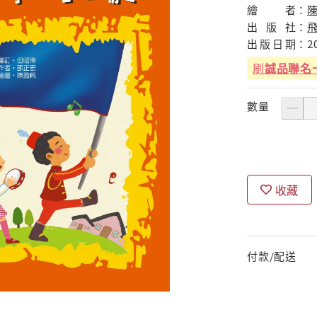
繪
者：
出
版
社：
出
版
日
期：
2
刷
誠品聯名
數量
收藏
付款/配送