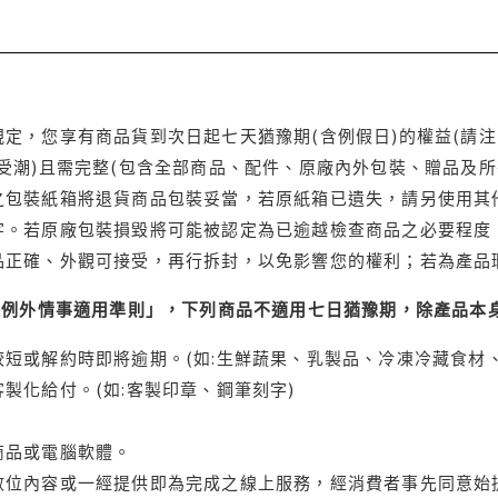
定，您享有商品貨到次日起七天猶豫期(含例假日)的權益(請
受潮)且需完整(包含全部商品、配件、原廠內外包裝、贈品及所
之包裝紙箱將退貨商品包裝妥當，若原紙箱已遺失，請另使用其
字。若原廠包裝損毀將可能被認定為已逾越檢查商品之必要程度，
品正確、外觀可接受，再行拆封，以免影響您的權利；若為產品
理例外情事適用準則」，下列商品不適用七日猶豫期，除產品本
短或解約時即將逾期。(如:生鮮蔬果、乳製品、冷凍冷藏食材、
製化給付。(如:客製印章、鋼筆刻字)
商品或電腦軟體。
位內容或一經提供即為完成之線上服務，經消費者事先同意始提