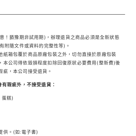
注意！猶豫期非試用期)，辦理退貨之商品必須是全新狀態
有附隨文件或資料的完整性等)。
他紙箱包覆於商品原廠包裝之外，切勿直接於原廠包裝
本公司得依毀損程度扣除回復原狀必要費用(整新費)後
瑕疵，本公司接受退貨。
身有瑕疵外，不接受退貨：
蛋糕)
供。(如:電子書)