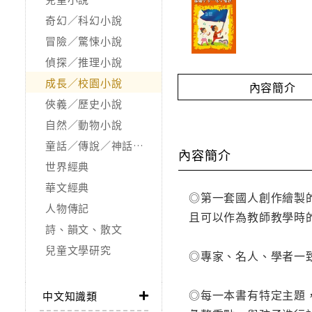
奇幻／科幻小說
冒險／驚悚小說
偵探／推理小說
成長／校園小說
內容簡介
俠義／歷史小說
自然／動物小說
童話／傳說／神話／寓言
內容簡介
世界經典
華文經典
◎第一套國人創作繪製
人物傳記
且可以作為教師教學時
詩、韻文、散文
兒童文學研究
◎專家、名人、學者一
◎每一本書有特定主題
中文知識類