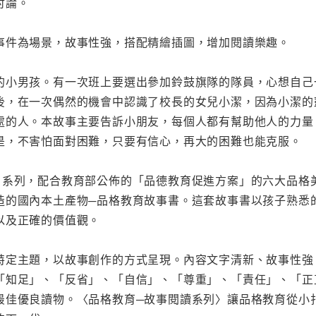
討論。
事件為場景，故事性強，搭配精繪插圖，增加閱讀樂趣。
小男孩。有一次班上要選出參加鈴鼓旗隊的隊員，心想自己一定
後，在一次偶然的機會中認識了校長的女兒小潔，因為小潔的
處的人。本故事主要告訴小朋友，每個人都有幫助他人的力量
是，不害怕面對困難，只要有信心，再大的困難也能克服。
〉系列，配合教育部公佈的「品德教育促進方案」的六大品格
造的國內本土產物─品格教育故事書。這套故事書以孩子熟悉
以及正確的價值觀。
特定主題，以故事創作的方式呈現。內容文字清新、故事性強
「知足」、「反省」、「自信」、「尊重」、「責任」、「正
最佳優良讀物。〈品格教育─故事閱讀系列〉讓品格教育從小