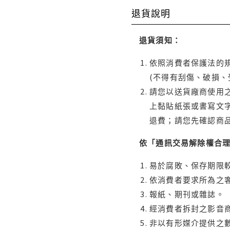
退貨說明
退貨須知：
依照消費者保護法的規
(不得有刮傷、破損、
請您以送貨廠商使用
上黏貼紙張或書寫文
退費；請您先確認商
依「通訊交易解除權合
易於腐敗、保存期限較
依消費者要求所為之客
報紙、期刊或雜誌。
經消費者拆封之影音
非以有形媒介提供之數