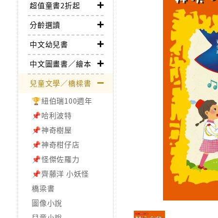
超值童書2折起
分齡選讀
中文幼兒書
中文圖畫書／繪本
兒童文學／橋樑書
🏆紐伯瑞100週年
📌哈利波特
📌神奇樹屋
📌神奇柑仔店
📌怪傑佐羅力
📌齊藤洋 小妖怪
橋梁書
圖像小說
兒童小說