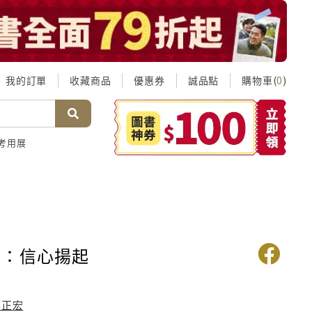
我的訂單
收藏商品
優惠券
誠品點
購物車(
)
0
考用展
子：信心揚起
邵正宏