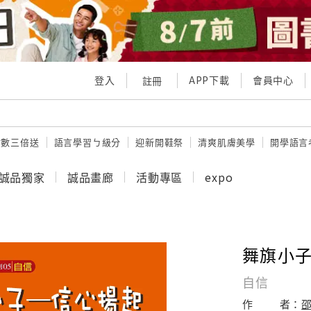
登入
APP下載
會員中心
註冊
點數三倍送
語言學習ㄅ級分
迎新開鞋祭
清爽肌膚美學
開學語言
誠品獨家
誠品畫廊
活動專區
expo
舞旗小
自信
作
者：