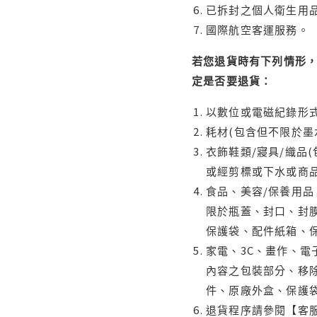
已拆封之個人衛生用品
國際航空客運服務。
若您退貨時有下列情形，
定是否要退貨：
以數位或電磁紀錄形式
耗材(包含但不限於墨
衣飾鞋類/寢具/織品
或經剪標或下水或商
食品、美容/保養用
限於瓶蓋、封口、封膜
保護袋、配件紙箱、
家電、3C、畫作、
內容之包裝部分、移除
件、原廠外盒、保護
退貨程序請參閱【客