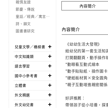
親情友誼
內容簡介
節慶、傳說
童話／經典／寓言故事
詩、韻文
內容簡介
圖畫書研究
《幼幼生活大發現》
兒童文學／橋樑書
給幼兒的第一套生活知
中文知識類
打開翻翻頁，動手操作
*動眼看互動式繪本
語言學習
*動手貼貼紙、操作圖卡
國中小參考書
*硬紙板材質×安全圓角
*親子互動增進親密關係
立體書
外文精選
好評推薦：
帶領孩子從小培養，探
外文幼兒書