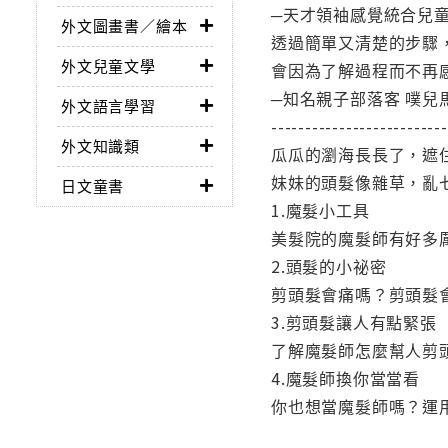
─天才領袖感覺統合兒童
外文圖畫書／繪本
透過簡單又清楚的步驟
外文兒童文學
會因為了解過程而不再
─知名親子部落客 噗兒
外文語言學習
--------------------------
外文知識類
瓜瓜的瀏海長長了，遮
妹妹的頭髮像雜草，亂
日文童書
1.魔髮小工具
美髮院的魔髮師有好多
2.頭髮的小祕密
剪頭髮會痛嗎？剪頭髮
3.剪頭髮讓人有點緊張
了解魔髮師怎麼幫人剪
4.魔髮師換你當當看
你也想當魔髮師嗎？運