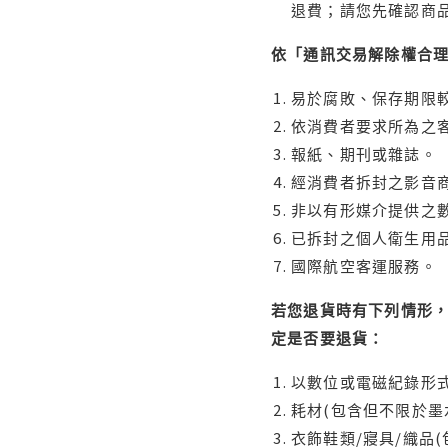
退費；請您先確認商
依「通訊交易解除權合
易於腐敗、保存期限較
依消費者要求所為之客
報紙、期刊或雜誌。
經消費者拆封之影音
非以有形媒介提供之數
已拆封之個人衛生用品
國際航空客運服務。
若您退貨時有下列情形，
定是否要退貨：
以數位或電磁紀錄形式
耗材(包含但不限於墨
衣飾鞋類/寢具/織品