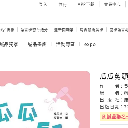
登入
APP下載
會員中心
註冊
站9折券
語言學習ㄅ級分
迎新開鞋祭
清爽肌膚美學
開學語言
誠品獨家
誠品畫廊
活動專區
expo
瓜瓜剪頭
作
者：
繪
者：
出
版
社：
出
版
日
期：
2
刷
誠品聯名