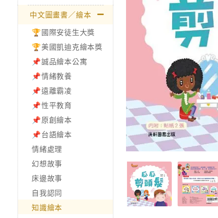
中文圖畫書／繪本
🏆國際安徒生大獎
🏆美國凱迪克繪本獎
📌誠品繪本公寓
📌情緒教養
📌遠離霸凌
📌性平教育
📌原創繪本
📌台語繪本
情緒處理
幻想故事
床邊故事
自我認同
知識繪本