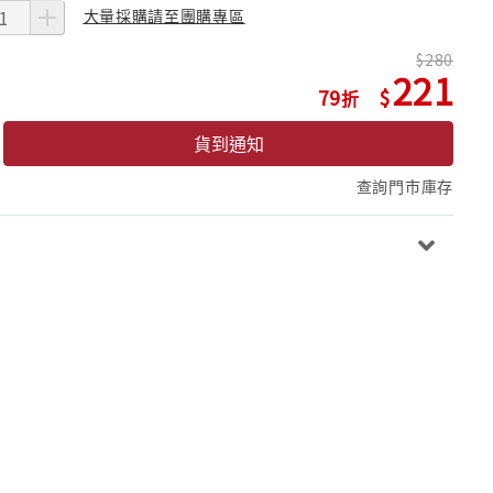
大量採購請至團購專區
280
221
79
貨到通知
查詢門市庫存