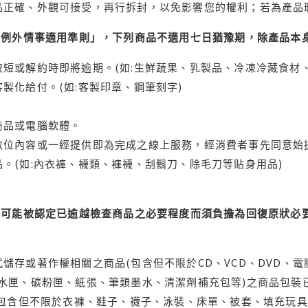
品正確、外觀可接受，再行拆封，以免影響您的權利；若為產品
理例外情事適用準則」，下列商品不適用七日猶豫期，除產品本
短或解約時即將逾期。(如:生鮮蔬果、乳製品、冷凍冷藏食材、
製化給付。(如:客製印章、鋼筆刻字)
商品或電腦軟體。
位內容或一經提供即為完成之線上服務，經消費者事先同意始提
。(如:內衣褲、襪類、褲襪、刮鬍刀、除毛刀等貼身用品)
可能被認定已逾越檢查商品之必要程度而須負擔為回復原狀必要
儲存或著作權相關之商品(包含但不限於CD、VCD、DVD、電
水匣、碳粉匣、紙張、筆類墨水、清潔劑補充包等)之商品包裝已
(包含但不限於衣褲、鞋子、襪子、泳裝、床單、被套、填充玩具