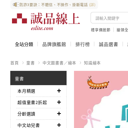
防詐3要訣：不聽信、不操作、掛斷電話
(詳)
禮享偶爸節
搶領全
全站分類
品牌旗艦館
排行榜
誠品選書
首頁
童書
中文圖畫書／繪本
知識繪本
童書
本月精選
超值童書2折起
分齡選讀
中文幼兒書