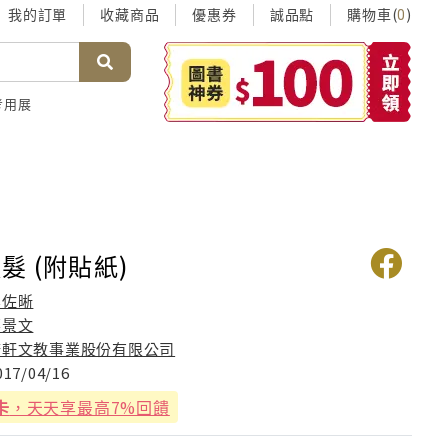
我的訂單
收藏商品
優惠券
誠品點
購物車(
)
0
考用展
髮 (附貼紙)
吳佐晰
蔡景文
康軒文教事業股份有限公司
017/04/16
卡
，天天享最高7%回饋