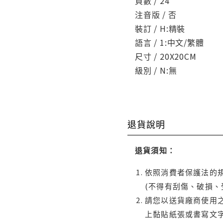
頁數 / 24
注音版 / 否
裝訂 / H:精裝
語言 / 1:中文/繁體
尺寸 / 20X20CM
級別 / N:無
退貨說明
退貨須知：
依照消費者保護法的規
(不得有刮傷、破損、
請您以送貨廠商使用
上黏貼紙張或書寫文