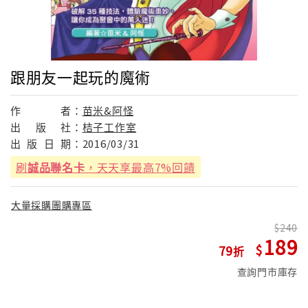
跟朋友一起玩的魔術
作
者：
苗米&阿怪
出
版
社：
桔子工作室
出
版
日
期：
2016/03/31
刷
誠品聯名卡
，天天享最高7%回饋
大量採購團購專區
240
189
79
查詢門市庫存