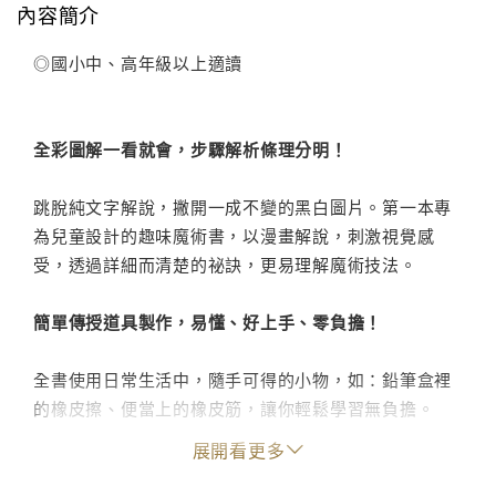
內容簡介
◎國小中、高年級以上適讀
全彩圖解一看就會，步驟解析條理分明！
跳脫純文字解說，撇開一成不變的黑白圖片。第一本專
為兒童設計的趣味魔術書，以漫畫解說，刺激視覺感
受，透過詳細而清楚的祕訣，更易理解魔術技法。
簡單傳授道具製作，易懂、好上手、零負擔！
全書使用日常生活中，隨手可得的小物，如：鉛筆盒裡
的橡皮擦、便當上的橡皮筋，讓你輕鬆學習無負擔。
展開看更多
38種技法快速上手，1分鐘變身魔術師！