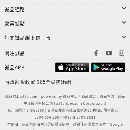
誠品通路
精采技法大揭密，驚異魔術簡單學！
營業據點
撲克牌、錢幣紙鈔、童軍繩、原子筆、橡皮擦、吸
管……簡單工具，隨手取得。
訂閱誠品線上電子報
各種場合都能成為「天下第一帥」。
關注誠品
誠品APP
全彩漫畫圖解，學魔術變得超～輕～鬆！
內政部警政署
165全民防騙網
從道具製作到魔術技法，步驟一一剖析，
誠品線上eslite.com - powered by 誠品生活 / 誠品書店 / 誠品物流 | 誠品
生活股份有限公司 (eslite Spectrum Corporation)
統一編號：27952966 | 台灣台北市信義區松德路204號B1 服務電話：
搭配魔法兔的小祕訣，所有魔術一次就上手！
0800-666-798／+886-2-8789-8921
本網站已依台灣網站內容分級規定處理｜建議使用瀏覽器版本：Google