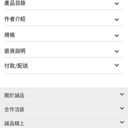
產品目錄
每則魔術均附有圖解，搭配小秘訣讓你快速學習，成為
作者介紹
班上人氣王。
規格
3、2、1～～一起見證奇蹟，
退貨說明
我就是小小魔術師！
付款/配送
橡皮擦自動翹起、神奇橡皮筋會逃脫、
關於誠品
白紙變成了紙鈔、原子筆飛在空中……各種奇幻現象，
合作洽談
讓你目不轉睛，一同感受魔術的異想世界吧！
誠品線上