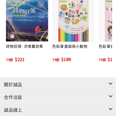
用色鉛筆畫畫一點都不難！
學會基本技巧和12色變化後，現在可以使用更多顏色，
學習更多好用的畫法囉～～
詩物招領: 洪唯馨詩集
色鉛筆畫超萌小動物
色鉛筆畫
$221
$189
$18
79折
79折
79折
關於誠品
嗶嗶──各式花草、蔬果擬人造型全員集合！
合作洽談
將平凡植物結合天馬行空的創意、想像力，勾勒出一個
個可愛無敵的小寶貝！
誠品線上