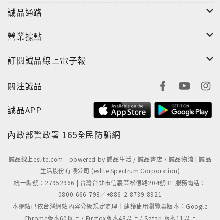
色鉛筆技巧再晉級，讓繪畫小天使阿管教你更多小撇
誠品通路
步，運用幾何圖形、光影效果和構圖、比例的變化，就
能創造出充滿生命力的卡哇依造型喔！
營業據點
訂閱誠品線上電子報
關注誠品
誠品APP
內政部警政署
165全民防騙網
誠品線上eslite.com - powered by 誠品生活 / 誠品書店 / 誠品物流 | 誠品
生活股份有限公司 (eslite Spectrum Corporation)
統一編號：27952966 | 台灣台北市信義區松德路204號B1 服務電話：
0800-666-798／+886-2-8789-8921
本網站已依台灣網站內容分級規定處理｜建議使用瀏覽器版本：Google
Chrome版本60以上 / Firefox版本48以上 / Safari 版本11以上