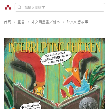
首頁
童書
外文圖畫書／繪本
外文幻想故事