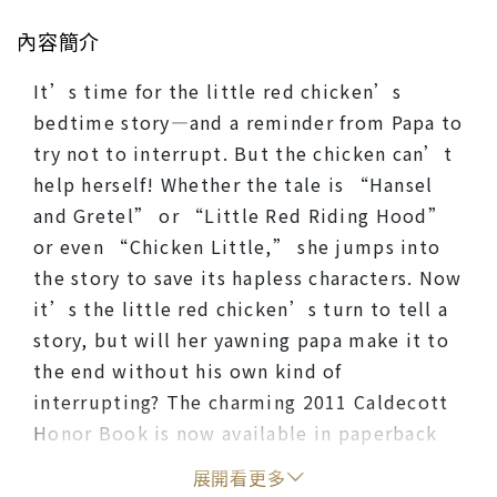
內容簡介
It’s time for the little red chicken’s
bedtime story—and a reminder from Papa to
try not to interrupt. But the chicken can’t
help herself! Whether the tale is “Hansel
and Gretel” or “Little Red Riding Hood”
or even “Chicken Little,” she jumps into
the story to save its hapless characters. Now
it’s the little red chicken’s turn to tell a
story, but will her yawning papa make it to
the end without his own kind of
interrupting? The charming 2011 Caldecott
Honor Book is now available in paperback
for the first time.
展開看更多