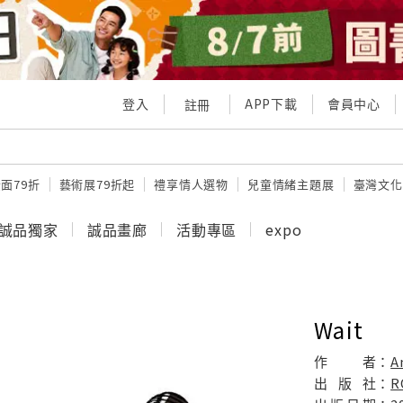
登入
APP下載
會員中心
註冊
面79折
藝術展79折起
禮享情人選物
兒童情緒主題展
臺灣文化
誠品獨家
誠品畫廊
活動專區
expo
Wait
作
者：
A
出
版
社：
R