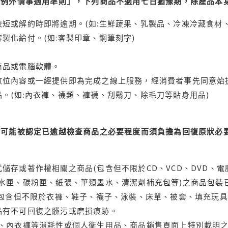
理例外情事適用準則」，下列商品不適用七日猶豫期，除產品本
短或解約時即將逾期。(如:生鮮蔬果、乳製品、冷凍冷藏食材、
製化給付。(如:客製印章、鋼筆刻字)
商品或電腦軟體。
位內容或一經提供即為完成之線上服務，經消費者事先同意始提
。(如:內衣褲、襪類、褲襪、刮鬍刀、除毛刀等貼身用品)
可能被認定已逾越檢查商品之必要程度而須負擔為回復原狀必要
儲存或著作權相關之商品(包含但不限於CD、VCD、DVD、電
水匣、碳粉匣、紙張、筆類墨水、清潔劑補充包等)之商品包裝已
(包含但不限於衣褲、鞋子、襪子、泳裝、床單、被套、填充玩具
品有不可回復之髒污或磨損痕跡。
品、內衣褲等消耗性或個人衛生用品、商品銷售頁面上特別載明之