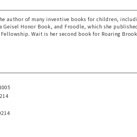
he author of many inventive books for children, inclu
 a Geisel Honor Book, and
Froodle
, which she publishe
k Fellowship.
Wait
is her second book for Roaring Brook 
8005
214
9214