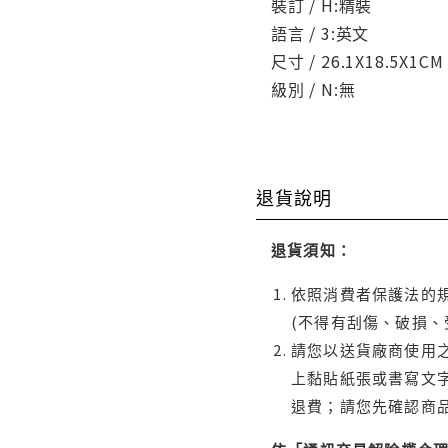
裝訂 / H:精裝
語言 / 3:英文
尺寸 / 26.1X18.5X1CM
級別 / N:無
退貨說明
退貨須知：
依照消費者保護法的規
(不得有刮傷、破損、
請您以送貨廠商使用
上黏貼紙張或書寫文
退費；請您先確認商