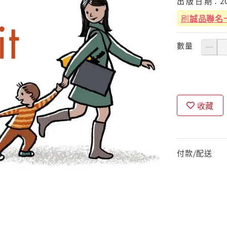
出
版
日
期：
2
刷
誠品聯名
數量
收藏
付款/配送