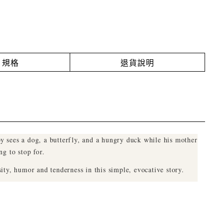
規格
退貨說明
y sees a dog, a butterfly, and a hungry duck while his mother
ng to stop for.
ity, humor and tenderness in this simple, evocative story.