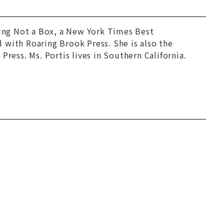
ding
Not a Box
, a
New York Times
Best
d with Roaring Brook Press. She is also the
Press. Ms. Portis lives in Southern California.