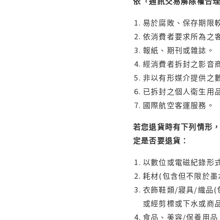
依「通訊交易解除權合
易於腐敗、保存期限較
依消費者要求所為之客
報紙、期刊或雜誌。
經消費者拆封之影音
非以有形媒介提供之數
已拆封之個人衛生用品
國際航空客運服務。
若您退貨時有下列情形，
定是否要退貨：
以數位或電磁紀錄形式
耗材(包含但不限於墨
衣飾鞋類/寢具/織品
或經剪標或下水或商
食品、美容/保養用