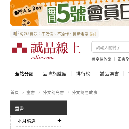
防詐3要訣：不聽信、不操作、掛斷電話
(詳)
禮享偶爸節
圖書全
全站分類
品牌旗艦館
排行榜
誠品選書
首頁
童書
外文幼兒書
外文簡易故事
童書
本月精選