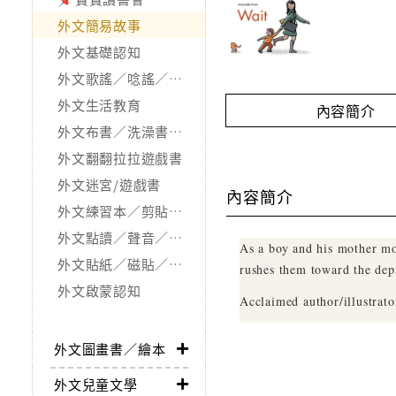
外文簡易故事
外文基礎認知
外文歌謠／唸謠／手指謠
外文生活教育
內容簡介
外文布書／洗澡書／觸摸書
外文翻翻拉拉遊戲書
外文迷宮/遊戲書
內容簡介
外文練習本／剪貼．著色本
外文點讀／聲音／按鍵／發光書
As a boy and his mother mov
外文貼紙／磁貼／拼圖書
rushes them toward the depa
外文啟蒙認知
Acclaimed author/illustrato
外文圖畫書／繪本
外文兒童文學