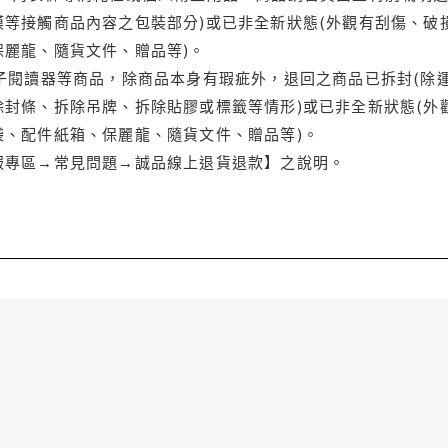
等接觸商品內容之包裝部分)或已非全新狀態(外觀有刮傷、破
保麗龍、隨貨文件、贈品等)。
電子閱讀器等商品，除商品本身有瑕疵外，退回之商品已拆封(除
封條、拆除吊牌、拆除貼膠或標籤等情形)或已非全新狀態(外
袋、配件紙箱、保麗龍、隨貨文件、贈品等)。
服專區→常見問題→誠品線上退貨退款】之說明。