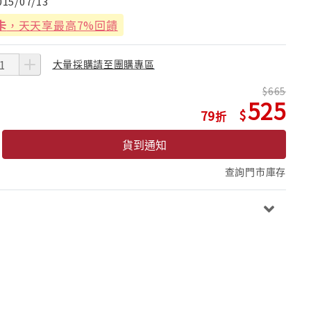
015/07/13
卡
，天天享最高7%回饋
大量採購請至團購專區
665
525
79
貨到通知
查詢門市庫存