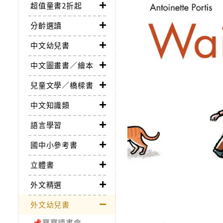
超值童書2折起
分齡選讀
中文幼兒書
中文圖畫書／繪本
兒童文學／橋樑書
中文知識類
語言學習
國中小參考書
立體書
外文精選
外文幼兒書
📌寶寶讀書會