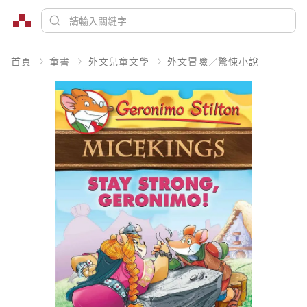
首頁
童書
外文兒童文學
外文冒險／驚悚小說