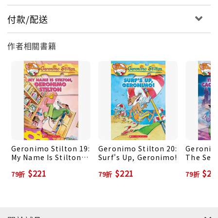
付款/配送
作者相關書籍
Geronimo Stilton 19:
Geronimo Stilton 20:
Geronimo
My Name Is Stilton,
Surf's Up, Geronimo!
The Secr
Geronimo Stilton
Cacklefu
$221
$221
$22
79折
79折
79折