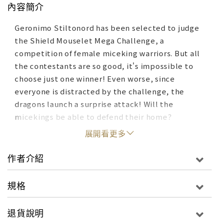
內容簡介
Geronimo Stiltonord has been selected to judge
the Shield Mouselet Mega Challenge, a
competition of female miceking warriors. But all
the contestants are so good, it's impossible to
choose just one winner! Even worse, since
everyone is distracted by the challenge, the
dragons launch a surprise attack! Will the
micekings be able to defend their home?
展開看更多
作者介紹
規格
退貨說明