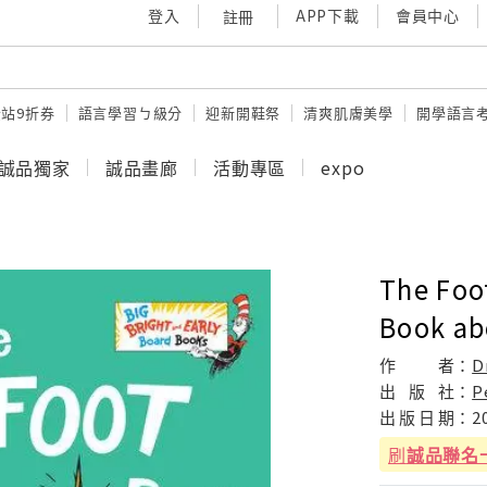
登入
APP下載
會員中心
註冊
站9折券
語言學習ㄅ級分
迎新開鞋祭
清爽肌膚美學
開學語言
誠品獨家
誠品畫廊
活動專區
expo
The Foo
Book ab
作
者：
D
出
版
社：
P
出
版
日
期：
2
刷
誠品聯名