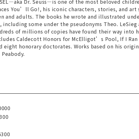
L—aka Dr. Seuss—is one of the most beloved childre
aces You’ll Go!,
his iconic characters, stories, and art
en and adults. The books he wrote and illustrated und
te, including some under the pseudonyms Theo. LeSieg 
dreds of millions of copies have found their way into
ncludes Caldecott Honors for
McElligot’s Pool, If I Ran
nd eight honorary doctorates. Works based on his origi
a Peabody.
0000
300
6300