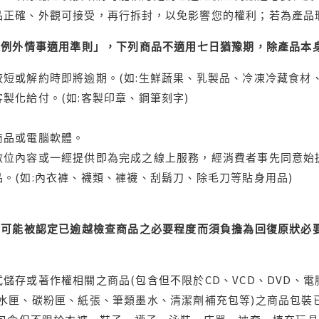
品正確、外觀可接受，再行拆封，以免影響您的權利；若為產品
理例外情事適用準則」，下列商品不適用七日猶豫期，除產品本
短或解約時即將逾期。(如:生鮮蔬果、乳製品、冷凍冷藏食材、
製化給付。(如:客製印章、鋼筆刻字)
商品或電腦軟體。
位內容或一經提供即為完成之線上服務，經消費者事先同意始提
。(如:內衣褲、襪類、褲襪、刮鬍刀、除毛刀等貼身用品)
可能被認定已逾越檢查商品之必要程度而須負擔為回復原狀必要
儲存或著作權相關之商品(包含但不限於CD、VCD、DVD、電
水匣、碳粉匣、紙張、筆類墨水、清潔劑補充包等)之商品包裝已