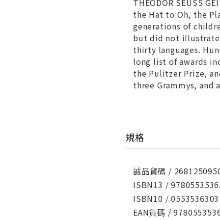
THEODOR SEUSS GEISE
the Hat
to
Oh, the Pl
generations of childr
but did not illustra
thirty languages. Hun
long list of awards i
the Pulitzer Prize, a
three Grammys, and 
規格
誠品貨碼 / 268125095
ISBN13 / 9780553536
ISBN10 / 0553536303
EAN貨碼 / 978055353