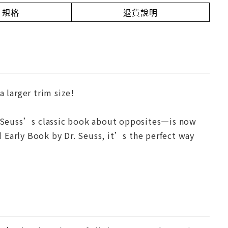
規格
退貨說明
 larger trim size!
 Seuss’s classic book about opposites—is now
nd Early Book by Dr. Seuss, it’s the perfect way