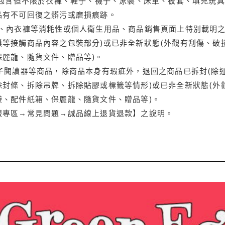
(包含但不限於衣褲、鞋子、襪子、泳裝、床單、被套、填充玩具
品有不可回復之髒污或磨損痕跡。
品、內衣褲等消耗性或個人衛生用品、商品銷售頁面上特別載明之
等接觸商品內容之包裝部分)或已非全新狀態(外觀有刮傷、破
保麗龍、隨貨文件、贈品等)。
電子閱讀器等商品，除商品本身有瑕疵外，退回之商品已拆封(除
封條、拆除吊牌、拆除貼膠或標籤等情形)或已非全新狀態(外
袋、配件紙箱、保麗龍、隨貨文件、贈品等)。
服專區→常見問題→誠品線上退貨退款】之說明。