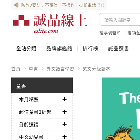
防詐3要訣：不聽信、不操作、掛斷電話
(詳)
禮享偶爸節
搶領全
全站分類
品牌旗艦館
排行榜
誠品選書
首頁
童書
外文語言學習
英文分級讀本
童書
本月精選
超值童書2折起
分齡選讀
中文幼兒書