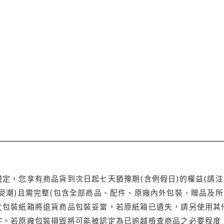
定，您享有商品貨到次日起七天猶豫期(含例假日)的權益(請
受潮)且需完整(包含全部商品、配件、原廠內外包裝、贈品及所
之包裝紙箱將退貨商品包裝妥當，若原紙箱已遺失，請另使用其
字。若原廠包裝損毀將可能被認定為已逾越檢查商品之必要程度，