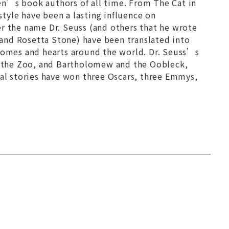
n’s book authors of all time. From
The Cat in
 style have been a lasting influence on
er the name Dr. Seuss (and others that he wrote
and Rosetta Stone) have been translated into
 homes and hearts around the world. Dr. Seuss’s
 the Zoo,
and
Bartholomew and the Oobleck,
nal stories have won three Oscars, three Emmys,