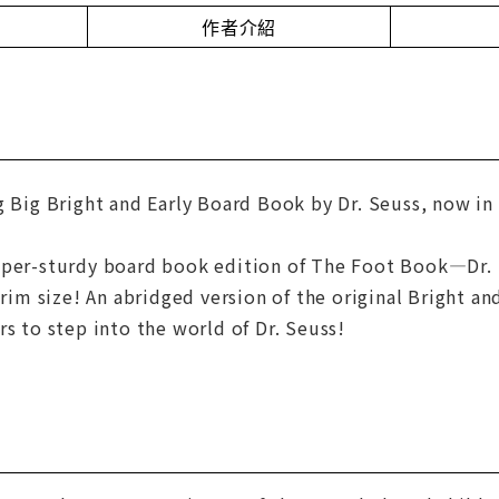
作者介紹
g Big Bright and Early Board Book by Dr. Seuss, now in a
uper-sturdy board book edition of The Foot Book—Dr.
 trim size! An abridged version of the original Bright a
rs to step into the world of Dr. Seuss!