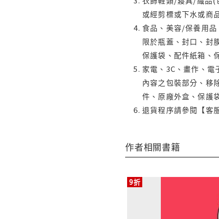
衣飾鞋類/寢具/織品
或經剪標或下水或商
食品、美容/保養用
限於瓶蓋、封口、封膜
保護袋、配件紙箱、
家電、3C、畫作、
內容之包裝部分、移除
件、原廠外盒、保護
退貨程序請參閱【客
作者相關書籍
9折