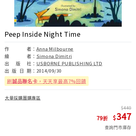
Peep Inside Night Time
作
者：
Anna Milbourne
繪
者：
Simona Dimitri
出
版
社：
USBORNE PUBLISHING LTD
出
版
日
期：
2014/09/30
刷
誠品聯名卡
，天天享最高7%回饋
大量採購團購專區
440
347
79
查詢門市庫存