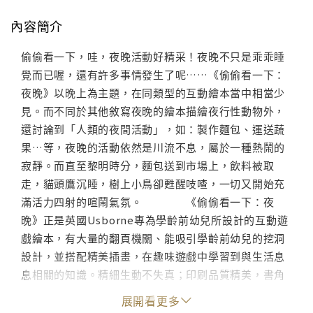
內容簡介
偷偷看一下，哇，夜晚活動好精采！夜晚不只是乖乖睡
覺而已喔，還有許多事情發生了呢……《偷偷看一下：
夜晚》以晚上為主題，在同類型的互動繪本當中相當少
見。而不同於其他敘寫夜晚的繪本描繪夜行性動物外，
還討論到「人類的夜間活動」，如：製作麵包、運送蔬
果…等，夜晚的活動依然是川流不息，屬於一種熱鬧的
寂靜。而直至黎明時分，麵包送到市場上，飲料被取
走，貓頭鷹沉睡，樹上小鳥卻甦醒吱喳，一切又開始充
滿活力四射的喧鬧氣氛。 《偷偷看一下：夜
晚》正是英國Usborne專為學齡前幼兒所設計的互動遊
戲繪本，有大量的翻頁機關、能吸引學齡前幼兒的挖洞
設計，並搭配精美插畫，在趣味遊戲中學習到與生活息
息相關的知識。精細生動不失真；印刷品質精美，書角
貼心的圓角設計，硬紙板好翻不易損壞，讓孩子讀得開
展開看更多
心也讓家長放心。快一起來認識夜晚還有哪些熱鬧的活