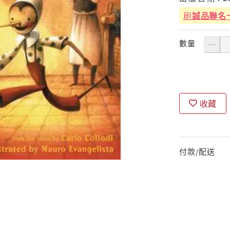
刷
誠品聯名
數量
收藏
付款/配送