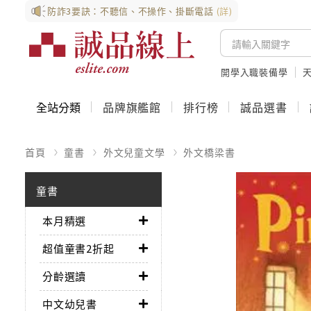
防詐3要訣：不聽信、不操作、掛斷電話
(詳)
開學入職裝備學
全站分類
品牌旗艦館
排行榜
誠品選書
首頁
童書
外文兒童文學
外文橋梁書
童書
本月精選
超值童書2折起
分齡選讀
中文幼兒書