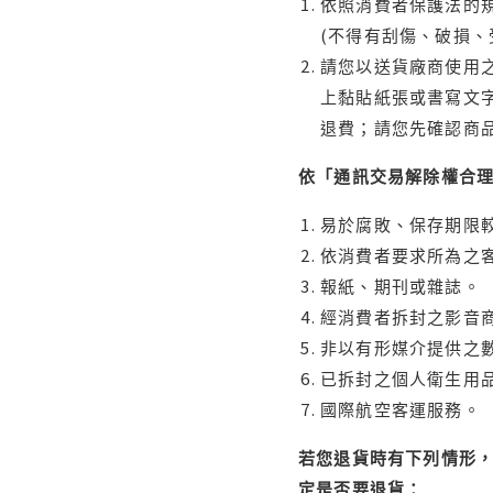
依照消費者保護法的規
(不得有刮傷、破損、
請您以送貨廠商使用
上黏貼紙張或書寫文
退費；請您先確認商
依「通訊交易解除權合
易於腐敗、保存期限較
依消費者要求所為之客
報紙、期刊或雜誌。
經消費者拆封之影音
非以有形媒介提供之數
已拆封之個人衛生用品
國際航空客運服務。
若您退貨時有下列情形，
定是否要退貨：