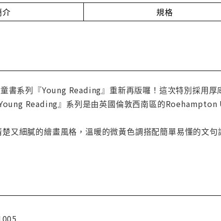
簡介
規格
童書系列『Young Reading』重新再版囉！這次特別採
ung Reading』系列是由英國倫敦西南區的Roehampton
繪本中清楚又細膩的繪畫風格，溫暖的微黃色調搭配簡單易懂的
1005