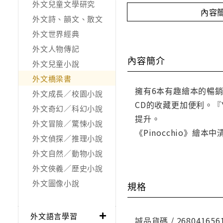
外文兒童文學研究
內容
外文詩、韻文、散文
外文世界經典
外文人物傳記
內容簡介
外文兒童小說
外文橋梁書
擁有6本有趣繪本的暢銷
外文成長／校園小說
CD的收藏更加便利。『Yo
外文奇幻／科幻小說
提升。
外文冒險／驚悚小說
《Pinocchio》
外文偵探／推理小說
外文自然／動物小說
外文俠義／歷史小說
外文圖像小說
規格
外文語言學習
誠品貨碼 / 268041656