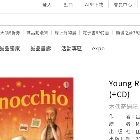
登入
APP下載
會員中心
註冊
天天領9折券
誠品動漫祭
線上寵物展
電子書99特惠
動漫之音79
誠品獨家
誠品畫廊
活動專區
expo
Young R
(+CD)
木偶奇遇記
作
者：
C
繪
者：
M
出
版
社：
U
出
版
日
期：
2