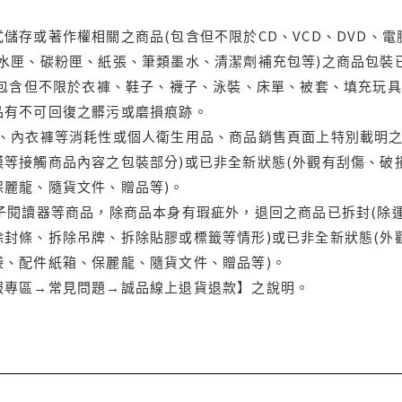
儲存或著作權相關之商品(包含但不限於CD、VCD、DVD、電
水匣、碳粉匣、紙張、筆類墨水、清潔劑補充包等)之商品包裝已
(包含但不限於衣褲、鞋子、襪子、泳裝、床單、被套、填充玩具
品有不可回復之髒污或磨損痕跡。
品、內衣褲等消耗性或個人衛生用品、商品銷售頁面上特別載明之
等接觸商品內容之包裝部分)或已非全新狀態(外觀有刮傷、破
保麗龍、隨貨文件、贈品等)。
電子閱讀器等商品，除商品本身有瑕疵外，退回之商品已拆封(除
封條、拆除吊牌、拆除貼膠或標籤等情形)或已非全新狀態(外
袋、配件紙箱、保麗龍、隨貨文件、贈品等)。
服專區→常見問題→誠品線上退貨退款】之說明。