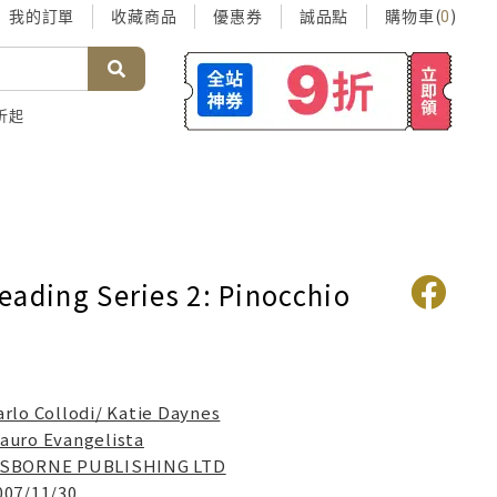
我的訂單
收藏商品
優惠券
誠品點
購物車(
)
0
折起
eading Series 2: Pinocchio
arlo Collodi/ Katie Daynes
auro Evangelista
SBORNE PUBLISHING LTD
007/11/30