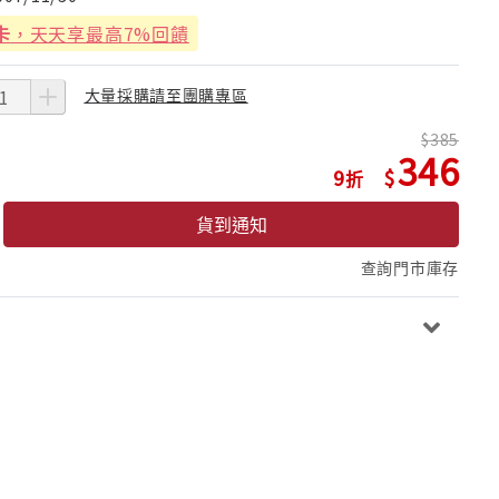
卡
，天天享最高7%回饋
大量採購請至團購專區
385
346
9
貨到通知
查詢門市庫存