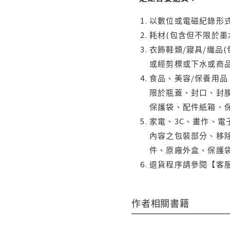
以數位或電磁紀錄形式
耗材(包含但不限於墨
衣飾鞋類/寢具/織品
或經剪標或下水或商
食品、美容/保養用
限於瓶蓋、封口、封膜
保護袋、配件紙箱、
家電、3C、畫作、
內容之包裝部分、移除
件、原廠外盒、保護
退貨程序請參閱【客
作者相關書籍