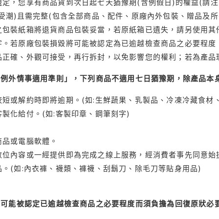
定，您享有商品貨到次日起七天猶豫期(含例假日)的權益(請
受潮)且需完整(包含全部商品、配件、原廠內外包裝、贈品及所
之包裝紙箱將退貨商品包裝妥當，若原紙箱已遺失，請另使用其
字。若原廠包裝損毀將可能被認定為已逾越檢查商品之必要程度，
品正確、外觀可接受，再行拆封，以免影響您的權利；若為產品
理例外情事適用準則」，下列商品不適用七日猶豫期，除產品本
短或解約時即將逾期。(如:生鮮蔬果、乳製品、冷凍冷藏食材、
製化給付。(如:客製印章、鋼筆刻字)
商品或電腦軟體。
位內容或一經提供即為完成之線上服務，經消費者事先同意始提
。(如:內衣褲、襪類、褲襪、刮鬍刀、除毛刀等貼身用品)
可能被認定已逾越檢查商品之必要程度而須負擔為回復原狀必要