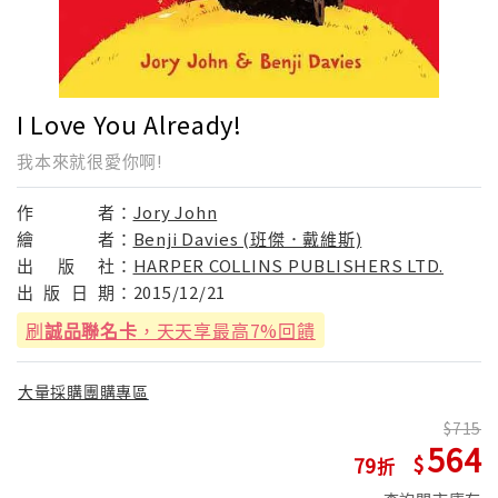
I Love You Already!
我本來就很愛你啊!
作
者：
Jory John
繪
者：
Benji Davies (班傑．戴維斯)
出
版
社：
HARPER COLLINS PUBLISHERS LTD.
出
版
日
期：
2015/12/21
刷
誠品聯名卡
，天天享最高7%回饋
大量採購團購專區
715
564
79