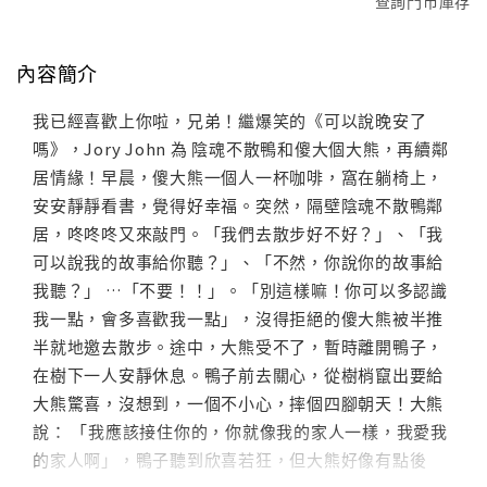
查詢門市庫存
內容簡介
我已經喜歡上你啦，兄弟！繼爆笑的《可以說晚安了
嗎》，Jory John 為 陰魂不散鴨和傻大個大熊，再續鄰
居情緣！早晨，傻大熊一個人一杯咖啡，窩在躺椅上，
安安靜靜看書，覺得好幸福。突然，隔壁陰魂不散鴨鄰
居，咚咚咚又來敲門。「我們去散步好不好？」、「我
可以說我的故事給你聽？」、「不然，你說你的故事給
我聽？」 …「不要！！」。「別這樣嘛！你可以多認識
我一點，會多喜歡我一點」，沒得拒絕的傻大熊被半推
半就地邀去散步。途中，大熊受不了，暫時離開鴨子，
在樹下一人安靜休息。鴨子前去關心，從樹梢竄出要給
大熊驚喜，沒想到，一個不小心，摔個四腳朝天！大熊
說： 「我應該接住你的，你就像我的家人一樣，我愛我
的家人啊」，鴨子聽到欣喜若狂，但大熊好像有點後