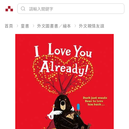
首頁
童書
外文圖畫書／繪本
外文親情友誼