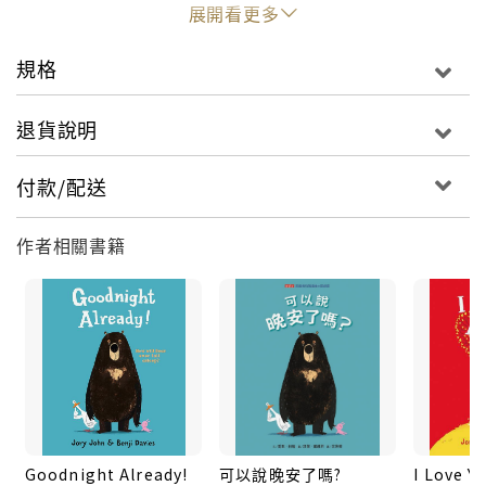
悔…Duck just wants Bear to love him back…
展開看更多
Another hilarious adventure from the team
behind GOODNIGHT ALREADY!Bear is looking
規格
forward to a nice quiet day, relaxing all by
himself. But Duck lives next door, and he loves
退貨說明
Bear very much. And he can’t wait to show him
how much, with a fun-filled day out!Will Bear
付款/配送
ever get to relax by himself? Will Duck ever get
Bear to love him back?A fun-filled, laugh-out-
作者相關書籍
loud adventure about friendship and family, from
the bestselling author Jory John and award-
winning illustrator Benji Davies.
Goodnight Already!
可以說晚安了嗎?
I Love Y