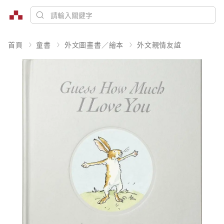
首頁
童書
外文圖畫書／繪本
外文親情友誼