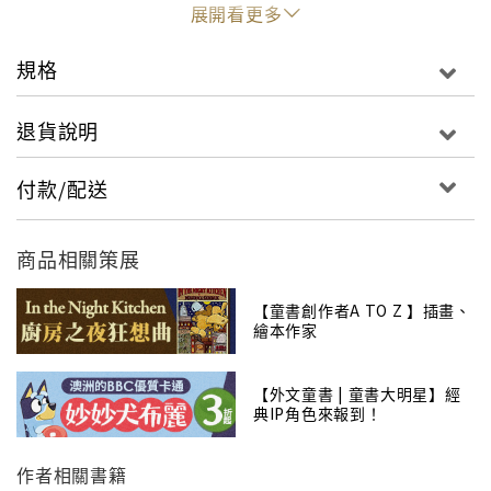
西。
展開看更多
為什麼這本簡單純真的圖畫書，能夠受到如此廣大的喜
愛？原來，愛是世界上最真實的情感，卻又這麼難以形
規格
容、如此難以表達。書中的小兔子和大兔子用了好多方
式，描述自己的愛有多少，在一來一往的真心互動中，
退貨說明
讓人感受滿滿的幸福，也因此成為一本無可取代的經
典。
付款/配送
作者山姆‧麥克布雷尼親自說 關於猜猜，你可能不知道的
五件事……
商品相關策展
《猜猜我有多愛你》一開始寫了2000字，作者山姆反覆
琢磨了6個月以後，才變成現在的400多字。 這是山姆第
【童書創作者A TO Z 】插畫、
一本為小孩寫的書，寫這本書的時候，山姆已經快50歲
繪本作家
了。猜猜是他的「第57號作品」，他還寫過科幻小說、
歷史小說、恐怖故事。 山姆的孩子還小的時候，他們就
【外文童書 | 童書大明星】經
會玩「猜猜我有多愛你」的遊戲，比賽著說：「我愛你
典IP角色來報到！
到廚房的門那麼遠、我愛你到花園那麼遠……」所以山
姆覺得自己就像是故事中的大兔子。 很多人問山姆，為
作者相關書籍
什麼書中的兔子是小栗色的？他說，自己出生在北愛爾