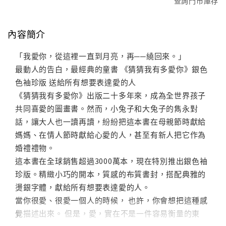
查詢門市庫存
內容簡介
「我愛你，從這裡一直到月亮，再──繞回來。」
最動人的告白，最經典的童書 《猜猜我有多愛你》銀色
色袖珍版 送給所有想要表達愛的人
《猜猜我有多愛你》出版二十多年來，成為全世界孩子
共同喜愛的圖畫書。然而，小兔子和大兔子的雋永對
話，讓大人也一讀再讀，紛紛把這本書在母親節時獻給
媽媽、在情人節時獻給心愛的人，甚至有新人把它作為
婚禮禮物。
這本書在全球銷售超過3000萬本，現在特別推出銀色袖
珍版。精緻小巧的開本，質感的布質書封，搭配典雅的
燙銀字體，獻給所有想要表達愛的人。
當你很愛、很愛一個人的時候， 也許，你會想把這種感
覺描述出來。 但是，愛，實在不是一件容易衡量的東