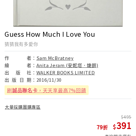
Guess How Much I Love You
猜猜我有多愛你
作
者：
Sam McBratney
繪
者：
Anita Jeram (安妮塔．婕朗)
出
版
社：
WALKER BOOKS LIMITED
出
版
日
期：
2016/11/30
刷
誠品聯名卡
，天天享最高7%回饋
大量採購團購專區
495
391
79