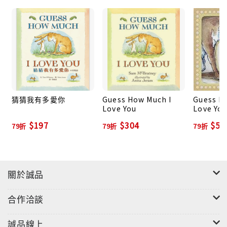
蘭，那裡的兔子就是這個顏色。 故事中的小兔子一直想
要說贏大兔子，到了故事的結尾，小兔子先說：「我愛
你，從這裡一直到月亮。」可是，大兔子想讓小兔子感
覺贏了，所以刻意等小兔子睡著了以後，才說出：「我
愛你，從這裡一直到月亮，再──繞回來。」
猜猜我有多愛你
Guess How Much I
Guess H
Love You
Love Yo
$197
$304
$56
79折
79折
79折
關於誠品
合作洽談
誠品線上