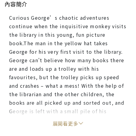
內容簡介
Curious George’s chaotic adventures
continue when the inquisitive monkey visits
the library in this young, fun picture
book.The man in the yellow hat takes
George for his very first visit to the library.
George can't believe how many books there
are and loads up a trolley with his
favourites, but the trolley picks up speed
and crashes – what a mess! With the help of
the librarian and the other children, the
books are all picked up and sorted out, and
George is left with a small pile of his
favourites. He is even given a new library
展開看更多
card so that he can borrow some more when