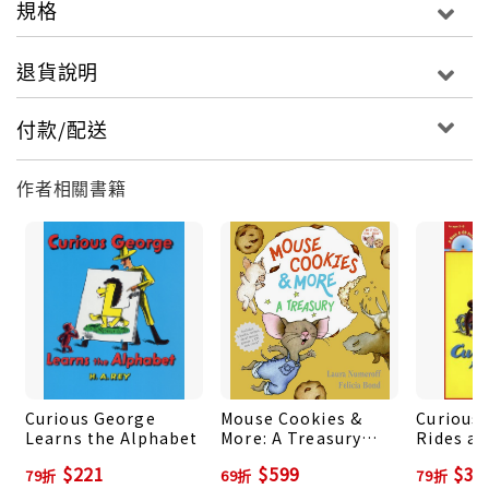
he visits again.
規格
退貨說明
付款/配送
作者相關書籍
Curious George
Mouse Cookies &
Curious
Learns the Alphabet
More: A Treasury
Rides a 
(+CD)
"
$221
$599
$30
79折
69折
79折