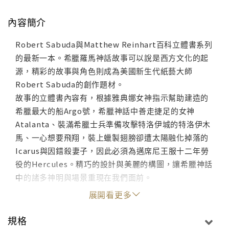
內容簡介
Robert Sabuda與Matthew Reinhart百科立體書系列
的最新一本。希臘羅馬神話故事可以說是西方文化的起
源，精彩的故事與角色則成為美國新生代紙藝大師
Robert Sabuda的創作題材。
故事的立體書內容有，根據雅典娜女神指示幫助建造的
希臘最大的船Argo號，希臘神話中善走捷足的女神
Atalanta、裝滿希臘士兵準備攻擊特洛伊城的特洛伊木
馬、一心想要飛翔，裝上蠟製翅膀卻遭太陽融化掉落的
Icarus與因錯殺妻子，因此必須為邁席尼王服十二年勞
役的Hercules。精巧的設計與美麗的構圖，讓希臘神話
中的諸多神明與場景重現在我們面前。
展開看更多
規格