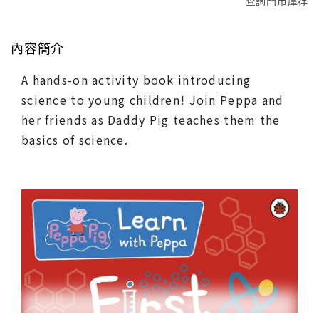
查詢門市庫存
內容簡介
A hands-on activity book introducing
science to young children! Join Peppa and
her friends as Daddy Pig teaches them the
basics of science.