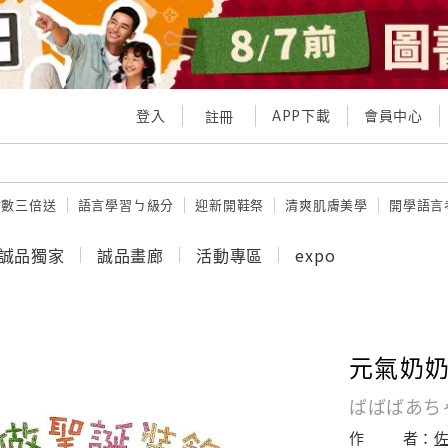
登入
APP下載
會員中心
註冊
點數三倍送
語言學習ㄅ級分
迎新開鞋祭
清爽肌膚美學
開學語言
誠品獨家
誠品畫廊
活動專區
expo
元氣奶
ばばばあち
作
者：