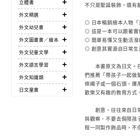
立體書
不只是聖誕裝飾，還有
外文精選
◎ 日本暢銷繪本人物
外文幼兒書
◎ 這是一本可以跟著
◎ 簡單易懂又生動活
外文圖畫書／繪本
◎ 創意其實源自日常
外文兒童文學
外文語言學習
本書原文為日文。在台
們推薦「帶孩子一起做
外文知識類
條繩子或一個石頭，運
日文童書
歡樂又有趣的教育方式
創意，往往來自日常生
與觀察，不要去侷限孩
程一同製作飾品時，不