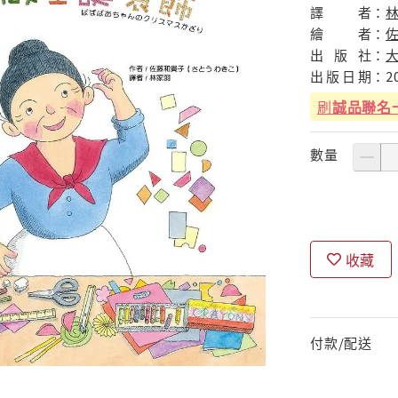
譯
者：
繪
者：
佐
出
版
社：
出
版
日
期：
2
刷
誠品聯名
數量
收藏
付款/配送