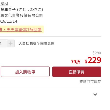
林家羽
藤和貴子 (さとうわきこ)
大穎文化事業股份有限公司
016/11/14
卡
，天天享最高7%回饋
大量採購請至團購專區
290
229
79
加入購物車
直接購買
查詢門市庫存