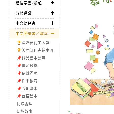
超值童書2折起
分齡選讀
中文幼兒書
中文圖畫書／繪本
🏆國際安徒生大獎
🏆美國凱迪克繪本獎
📌誠品繪本公寓
📌情緒教養
📌遠離霸凌
📌性平教育
📌原創繪本
📌台語繪本
情緒處理
幻想故事