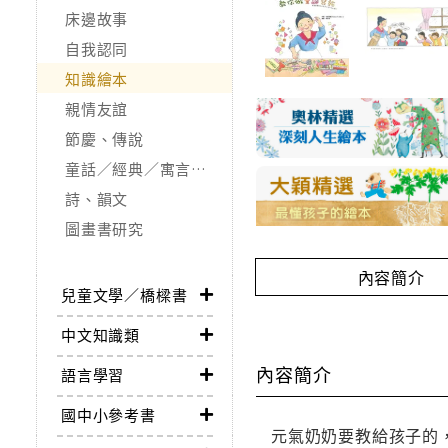
床邊故事
自我認同
知識繪本
親情友誼
節慶、傳說
童話／經典／寓言故事
詩、韻文
圖畫書研究
內容簡介
兒童文學／橋樑書
中文知識類
內容簡介
語言學習
國中小參考書
元氣奶奶要教給孩子的