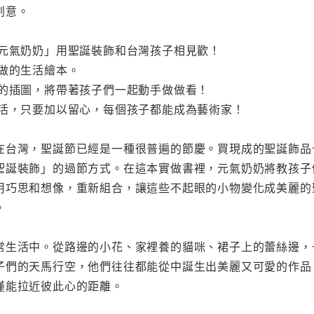
創意。
「元氣奶奶」用聖誕裝飾和台灣孩子相見歡！
實做的生活繪本。
潑的插圖，將帶著孩子們一起動手做做看！
生活，只要加以留心，每個孩子都能成為藝術家！
灣，聖誕節已經是一種很普遍的節慶。買現成的聖誕飾品
聖誕裝飾」的過節方式。在這本實做書裡，元氣奶奶將教孩子
用巧思和想像，重新組合，讓這些不起眼的小物變化成美麗的
。
活中。從路邊的小花、家裡養的貓咪、裙子上的蕾絲邊，
子們的天馬行空，他們往往都能從中誕生出美麗又可愛的作品
僅能拉近彼此心的距離。