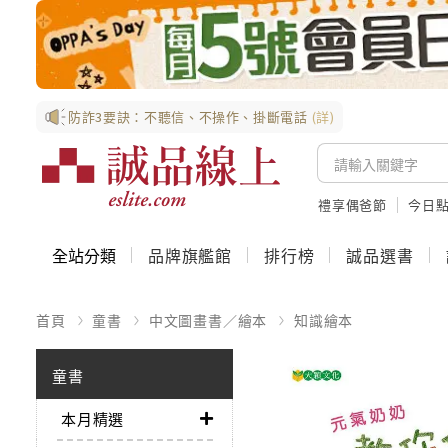
防詐3要訣：不聽信、不操作、掛斷電話
(詳)
禮享偶爸節
今日
全站分類
品牌旗艦館
排行榜
誠品選書
首頁
童書
中文圖畫書／繪本
知識繪本
童書
本月精選