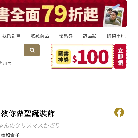
我的訂單
收藏商品
優惠券
誠品點
購物車(
)
0
考用展
奶教你做聖誕裝飾
ゃんのクリスマスかざり
佐藤和貴子